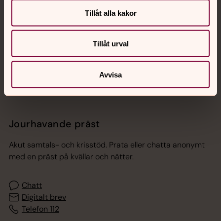
Hitta snabbt
Tillåt alla kakor
Tillåt urval
Sociala kanaler
Avvisa
Jourhavande präst
Akut samtals- och krisstöd. Prata eller chatta anonymt
med en präst på kvällar och nätter.
Chatt
Digitalt brev
Telefon 112