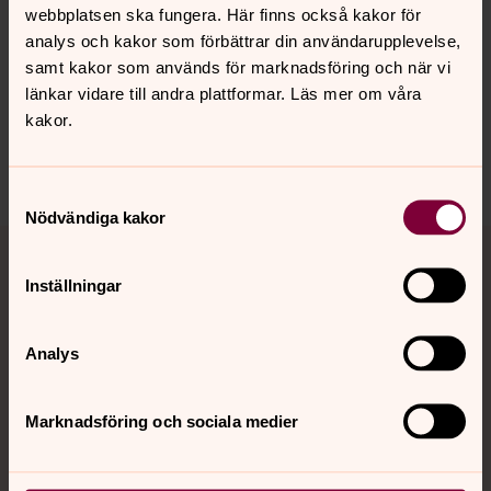
webbplatsen ska fungera. Här finns också kakor för
analys och kakor som förbättrar din användarupplevelse,
samt kakor som används för marknadsföring och när vi
länkar vidare till andra plattformar. Läs mer om våra
kakor.
Senast ändrad 18 december 2025
Dela
Samtyckesval
Nödvändiga kakor
Tillbaka till toppen
Tillbaka till innehållet
Inställningar
Kontakt
Analys
Marknadsföring och sociala medier
Kalender