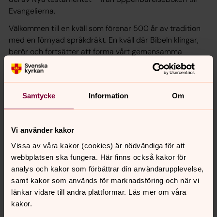
Evangelierna.
Välkommen till en kväll som förenar 500 år av tradition
med en förnyad språkdräkt. En kväll där Bibeln klingar,
berör och fortsätter att forma vårt gemensamma
kulturarv.
Ett samarrangemang av Kultursamverkan Svenska
kyrkan, Svenska Bibelsällskapet och Göteborgs
Samtycke
Information
Om
Domkyrka.
Tid: torsdag 24 september kl. 19.00 - ca 21.00
Vi använder kakor
Plats: Göteborgs domkyrka
Vissa av våra kakor (cookies) är nödvändiga för att
Fri entré
webbplatsen ska fungera. Här finns också kakor för
analys och kakor som förbättrar din användarupplevelse,
samt kakor som används för marknadsföring och när vi
Försäljning av Bibeln sker under kvällen av flera
länkar vidare till andra plattformar. Läs mer om våra
bibelutgivande förlag.
kakor.