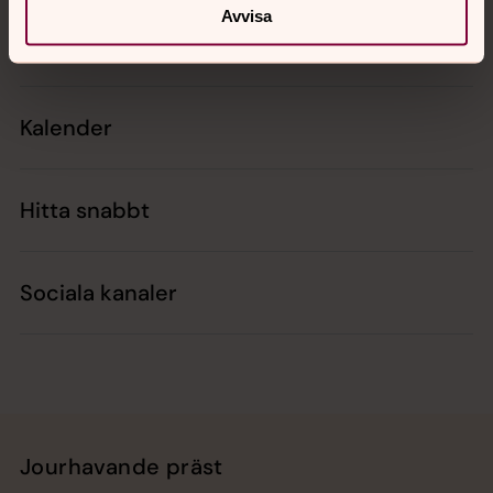
Avvisa
Kontakt
Kalender
Hitta snabbt
Sociala kanaler
Jourhavande präst