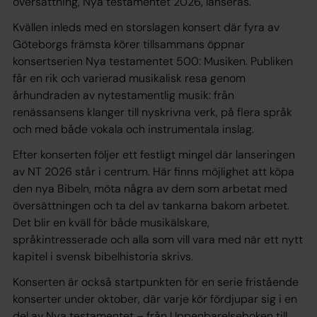
översättning, Nya testamentet 2026, lanseras.
Kvällen inleds med en storslagen konsert där fyra av
Göteborgs främsta körer tillsammans öppnar
konsertserien Nya testamentet 500: Musiken. Publiken
får en rik och varierad musikalisk resa genom
århundraden av nytestamentlig musik: från
renässansens klanger till nyskrivna verk, på flera språk
och med både vokala och instrumentala inslag.
Efter konserten följer ett festligt mingel där lanseringen
av NT 2026 står i centrum. Här finns möjlighet att köpa
den nya Bibeln, möta några av dem som arbetat med
översättningen och ta del av tankarna bakom arbetet.
Det blir en kväll för både musikälskare,
språkintresserade och alla som vill vara med när ett nytt
kapitel i svensk bibelhistoria skrivs.
Konserten är också startpunkten för en serie fristående
konserter under oktober, där varje kör fördjupar sig i en
del av Nya testamentet – från Uppenbarelseboken till