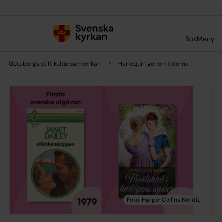
Till innehållet
Till undermeny
Sök
Meny
Göteborgs stift kultursamverkan
Harlequin genom tiderna