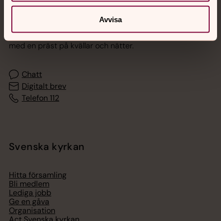
Jourhavande präst
Avvisa
Akut samtals- och krisstöd. Prata eller chatta anonymt
med en präst på kvällar och nätter.
Chatt
Digitalt brev
Telefon 112
Svenska kyrkan
Hitta församling
Bli medlem
Lediga jobb
Ge en gåva
Organisation
Act Svenska kyrkan