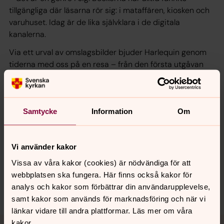
tillgängliga där läsarna rör sig: i mataffären, kiosken och
varuhuset. Idag är de lika självklara i de digitala
kanalerna.
Via ett urval av omslagsbilder bjuder Harlequin genom
tiderna med oss på en resa – från den första utgåvan
1979 och fram till idag. Ett Harlequinomslag ska andas
passion och kännetecknas av de klassiska
studiobilderna, oftast med ett kärlekspar i fokus.
Samtycke
Information
Om
Läsaren ska snabbt känna igen en Harlequinroan på
dess omslag, men vad har förändrats över tid?
Vi använder kakor
Vissa av våra kakor (cookies) är nödvändiga för att
Senast ändrad 15 augusti 2025
webbplatsen ska fungera. Här finns också kakor för
Dela
analys och kakor som förbättrar din användarupplevelse,
samt kakor som används för marknadsföring och när vi
länkar vidare till andra plattformar. Läs mer om våra
Tillbaka till toppen
Tillbaka till innehållet
kakor.