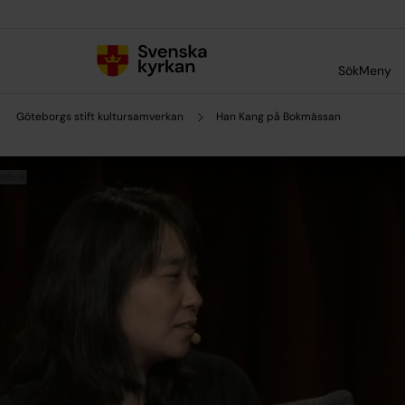
Till innehållet
Till undermeny
Sök
Meny
Göteborgs stift kultursamverkan
Han Kang på Bokmässan