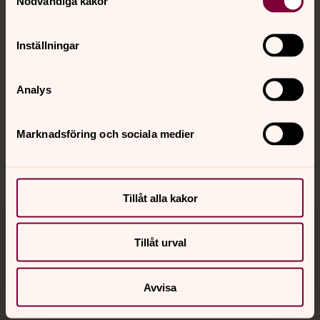
Nödvändiga kakor
Kalender
Inställningar
Hitta snabbt
Analys
Sociala kanaler
Marknadsföring och sociala medier
Tillåt alla kakor
Jourhavande präst
Tillåt urval
Akut samtals- och krisstöd. Prata eller chatta anonymt
med en präst på kvällar och nätter.
Avvisa