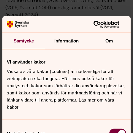
Levande och döda (2014, översatt 2016), Den vita boken
(2016, översatt 2019) och Jag tar inte farväl (2021,
översatt 2024).
Här kan du se och lyssna till samtalet om hennes bok
Den vita boken.
Samtycke
Information
Om
Senast ändrad 28 oktober 2024
Vi använder kakor
Dela
Vissa av våra kakor (cookies) är nödvändiga för att
webbplatsen ska fungera. Här finns också kakor för
analys och kakor som förbättrar din användarupplevelse,
Tillbaka till toppen
Tillbaka till innehållet
samt kakor som används för marknadsföring och när vi
länkar vidare till andra plattformar. Läs mer om våra
kakor.
Kontakt
Samtyckesval