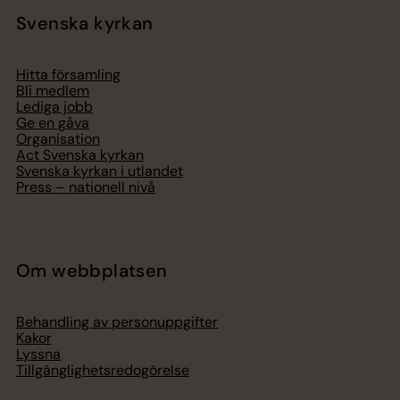
Svenska kyrkan
Hitta församling
Bli medlem
Lediga jobb
Ge en gåva
Organisation
Act Svenska kyrkan
Svenska kyrkan i utlandet
Press – nationell nivå
Om webbplatsen
Behandling av personuppgifter
Kakor
Lyssna
Tillgänglighetsredogörelse