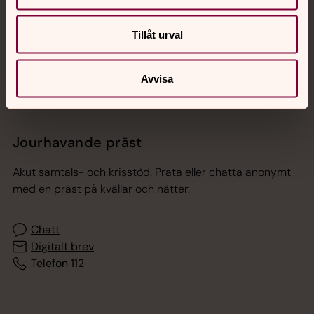
Sociala kanaler
Tillåt urval
Avvisa
Jourhavande präst
Akut samtals- och krisstöd. Prata eller chatta anonymt
med en präst på kvällar och nätter.
Chatt
Digitalt brev
Telefon 112