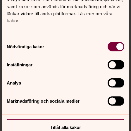
samt kakor som används för marknadsföring och när vi
länkar vidare till andra plattformar. Läs mer om våra
kakor.
Senast ändrad 27 oktober 2021
Dela
Samtyckesval
Nödvändiga kakor
Tillbaka till toppen
Tillbaka till innehållet
Inställningar
Kontakt
Analys
Kalender
Marknadsföring och sociala medier
Hitta snabbt
Tillåt alla kakor