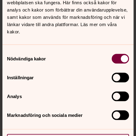
webbplatsen ska fungera. Här finns också kakor för
Svenska kyrkan
analys och kakor som förbättrar din användarupplevelse,
samt kakor som används för marknadsföring och när vi
länkar vidare till andra plattformar. Läs mer om våra
kakor.
Senast ändrad 11 juni 2024
Dela
Samtyckesval
Nödvändiga kakor
Tillbaka till toppen
Tillbaka till innehållet
Inställningar
Analys
Kontakt
Marknadsföring och sociala medier
Kalender