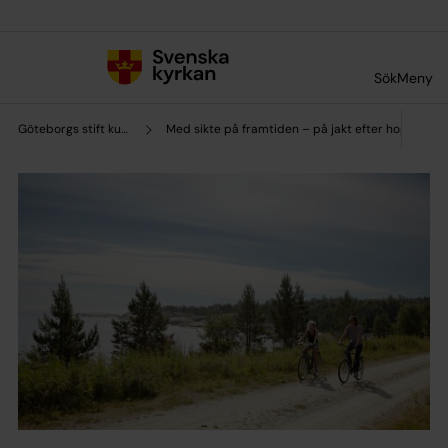
Till innehållet
Till undermeny
Sök
Meny
Göteborgs stift kultursamverkan
Med sikte på framtiden – på jakt efter hoppet