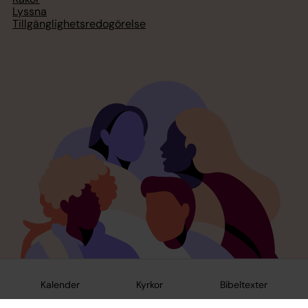
Lyssna
Tillgänglighetsredogörelse
Kalender
Kyrkor
Bibeltexter