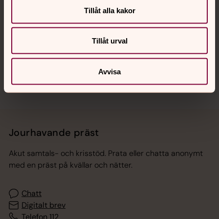
Tillåt alla kakor
Hitta snabbt
Tillåt urval
Sociala kanaler
Avvisa
Jourhavande präst
Akut samtals- och krisstöd. Prata eller chatta anonymt
med en präst på kvällar och nätter.
Chatt
Digitalt brev
Telefon 112