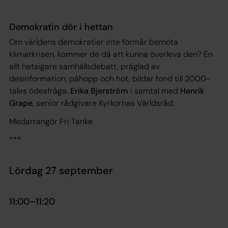
Demokratin dör i hettan
Om världens demokratier inte förmår bemöta
klimatkrisen, kommer de då att kunna överleva den? En
allt hetsigare samhällsdebatt, präglad av
desinformation, påhopp och hot, bildar fond till 2000-
tales ödesfråga.
Erika Bjerström
i samtal med
Henrik
Grape
, senior rådgivare Kyrkornas Världsråd.
Medarrangör Fri Tanke
***
Lördag 27 september
11:00­–11:20