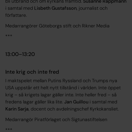
bli utbränd och om kyrkans framtid.
Susanne Rappmann
i samtal med
Lisbeth Gustafsson
, journalist och
författare.
Medarrangörer Göteborgs stift och Rikner Media
***
13:00­–13:20
Inte krig och inte fred
I maktspelet mellan Putins Ryssland och Trumps nya
USA uppstår ett helt nytt tillstånd i världen. Inte öppet
krig – så krigets lagar gäller inte. Inte heller fred – så
fredens lagar gäller lika lite.
Jan Guillou
i samtal med
Karin Sarja
, docent och avdelningschef Kyrkokansliet.
Medarrangör Piratförlaget och Sigtunastiftelsen
***