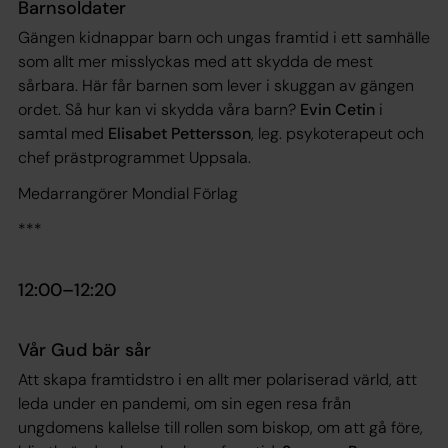
Barnsoldater
Gängen kidnappar barn och ungas framtid i ett samhälle
som allt mer misslyckas med att skydda de mest
sårbara. Här får barnen som lever i skuggan av gängen
ordet. Så hur kan vi skydda våra barn?
Evin Cetin
i
samtal med
Elisabet Pettersson
, leg. psykoterapeut och
chef prästprogrammet Uppsala.
Medarrangörer Mondial Förlag
***
12:00­–12:20
Vår Gud bär sår
Att skapa framtidstro i en allt mer polariserad värld, att
leda under en pandemi, om sin egen resa från
ungdomens kallelse till rollen som biskop, om att gå före,