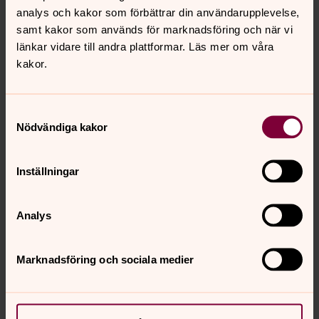
analys och kakor som förbättrar din användarupplevelse,
samt kakor som används för marknadsföring och när vi
Abort
länkar vidare till andra plattformar. Läs mer om våra
Den svenska abortlagen har funnits i 50 år. Lika länge
kakor.
har den varit ifrågasatt. I dag mer än någonsin. Genom
50 personliga berättelser skapar författarna en
mänskligare bild av den fria aborträttens betydelse.
Samtyckesval
Malin Clausson
och
Sandra Pandevski
i samtal med
Nödvändiga kakor
Susanne Rappmann
, biskop Göteborg.
Medarrangör Kaunitz-Olsson
Inställningar
***
Analys
16:30­–16:50
Marknadsföring och sociala medier
De gamla grekerna – och vi
Om vi känner till demokratins rötter står vi bättre