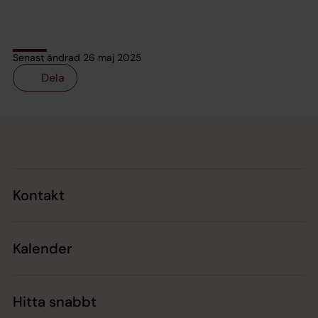
Senast ändrad 26 maj 2025
Dela
Tillbaka till toppen
Tillbaka till innehållet
Kontakt
Kalender
Hitta snabbt