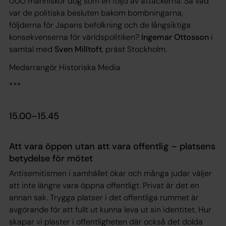
000 människor dog som en följd av attackerna. Så vad
var de politiska besluten bakom bombningarna,
följderna för Japans befolkning och de långsiktiga
konsekvenserna för världspolitiken?
Ingemar Ottosson
i
samtal med
Sven Milltoft
, präst Stockholm.
Medarrangör Historiska Media
***
15.00–15.45
Att vara öppen utan att vara offentlig – platsens
betydelse för mötet
Antisemitismen i samhället ökar och många judar väljer
att inte längre vara öppna offentligt. Privat är det en
annan sak. Trygga platser i det offentliga rummet är
avgörande för att fullt ut kunna leva ut sin identitet. Hur
skapar vi plaster i offentligheten där också det dolda