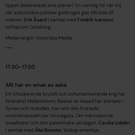
öppet deklarerade sina planer? En varning för vår tid,
när auktoritära politiker godtroget ges tillträde till
makten.
Erik Åsard
i samtal med
Fredrik Ivarsson
,
stiftsprost Göteborg.
Medarrangör Historiska Media
***
17:30–17:50
Allt har en smak av aska
Ett chockerande brutalt och avhumaniserande krig har
förändrat Mellanöstern, Bashar al-Assad har störtats i
Syrien och Hizbollah, Iran och den fruktade
motståndsaxeln har försvagats. Om människorna,
Israelhatet och den palestinska vardagen.
Cecilia Uddén
i samtal med
Åke Bonnier
, biskop emeritus.