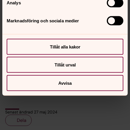
Analys
Marknadsföring och sociala medier
Mikael Ringlander
Programchef Se människan, Prost,
Tillåt alla kakor
Kultursamverkan, Församlingsstödsenheten,
Göteborgs stift
Tillåt urval
Direkt:
031-771 30 56
Växel:
031-771 30 00
mikael.ringlander@svenskakyrkan.se
E-post:
Avvisa
Senast ändrad 27 maj 2024
Dela