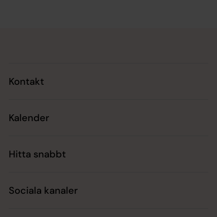
Tillbaka till toppen
Tillbaka till innehållet
Kontakt
Kalender
Hitta snabbt
Sociala kanaler