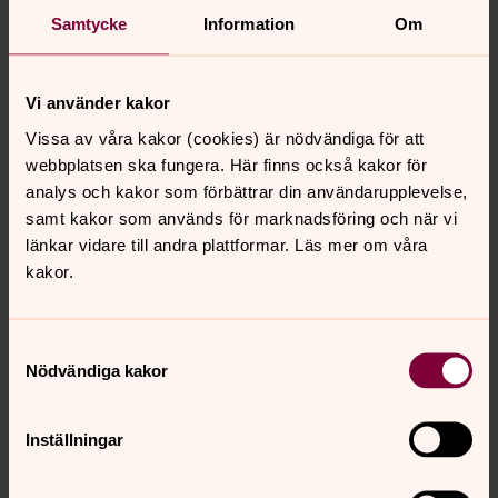
www.colbengtson.com
Samtycke
Information
Om
Fotografiska stråket finns att se på väggarna på plan 2
på Bokmässan.
Vi använder kakor
Vissa av våra kakor (cookies) är nödvändiga för att
Tors 26 sep – sön 29 sept 2024, kl. 9.00-17.00,
Svenska
webbplatsen ska fungera. Här finns också kakor för
Mässan
analys och kakor som förbättrar din användarupplevelse,
samt kakor som används för marknadsföring och när vi
länkar vidare till andra plattformar. Läs mer om våra
kakor.
Samtyckesval
Nödvändiga kakor
Inställningar