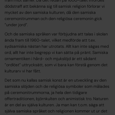
fram mot samer. Då det redan på 1600-talet infördes
dödstraff att bekänna sig till samisk religion förlorar vi
mycket av den samiska kulturen, då den samiska
ceremonitrumman och den religiösa ceremonin gick
”under jord”.
Och de samiska språken var förbjudna att talas i skolan
ända fram till 1960-talet, vilket medförde att t.ex.
sydsamiska nästan har utrotats. Allt kan inte sägas med
ord, allt har inte begrepp vi kan sätta på pränt. Samiska
ornamentiken i hård- och mjukslöjd är ett sådant
”ordlöst” uttrycksätt, som vi bara kan förstå genom det
kulturarv vi har fått.
Det som nu kallas samisk konst är en utveckling av den
samiska slöjden och de religiösa symboler som målades
på ceremonitrummorna, ja hela den tidigare
offertraditionen, björnkulten och animistisk tro. Naturen
är en del av själva kulturen. Ja man kan t.o.m. säga att
själva samiska språket och religionen kommer ut ur det