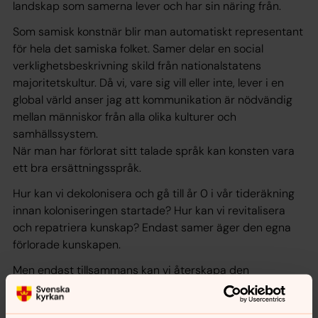
landskap som samerna lever och har sin näring från.
Som samisk konstnär blir man automatiskt representant
för hela det samiska folket. Samer delar en social
verklighetsbeskrivning skild från nationalstatens
majoritetskultur. Då vi, vare sig vill eller inte, lever i en
global värld anser jag att kommunikation är nödvändig
mellan människor från alla olika kulturer och
samhällssystem.
När man har förlorat sitt talade språk kan konsten vara
ett bra ersättningsspråk.
Hur kan vi dekolonisera och gå till år 0 i vår tideräkning
innan koloniseringen startade? Hur kan vi revitalisera
och repatriera kunskap? Endast samer äger den egna
förlorade kunskapen.
Men endast tillsammans kan vi återskapa den
sönderslagna bilden av de skärvor vi har.
Tomas Colbengtson