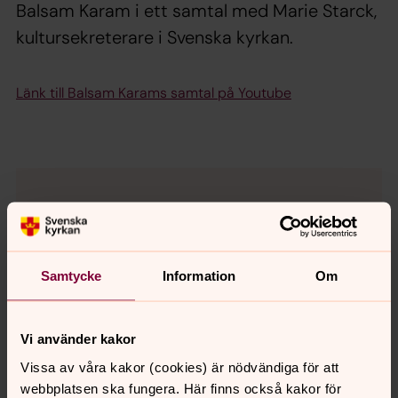
Balsam Karam i ett samtal med Marie Starck,
kultursekreterare i Svenska kyrkan.
Länk till Balsam Karams samtal på Youtube
För att se innehållet behöver du acceptera kakor
för marknadsföring.
Se videon på YouTube i stället.
Samtycke
Information
Om
Ändra inställningar
Vi använder kakor
Vissa av våra kakor (cookies) är nödvändiga för att
webbplatsen ska fungera. Här finns också kakor för