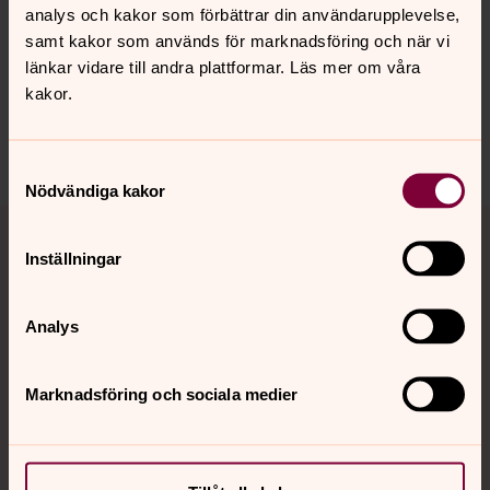
Här kan du läsa mer om Svenska kyrkan på Bokmässan
analys och kakor som förbättrar din användarupplevelse,
samt kakor som används för marknadsföring och när vi
länkar vidare till andra plattformar. Läs mer om våra
kakor.
Senast ändrad 22 oktober 2021
Dela
Samtyckesval
Nödvändiga kakor
Tillbaka till toppen
Tillbaka till innehållet
Inställningar
Kontakt
Analys
Marknadsföring och sociala medier
Kalender
Hitta snabbt