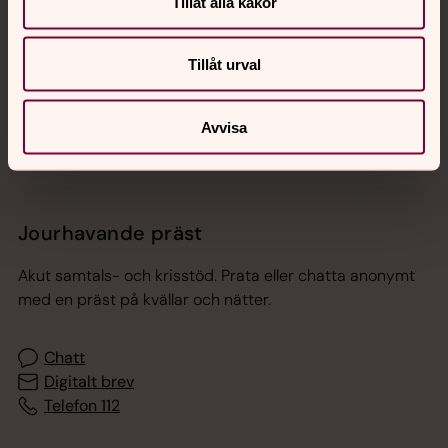
Tillåt alla kakor
Tillåt urval
Sociala kanaler
Avvisa
Jourhavande präst
Akut samtals- och krisstöd. Prata eller chatta anonymt
med en präst på kvällar och nätter.
Chatt
Digitalt brev
Telefon 112