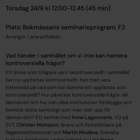
Torsdag 24/9 kl 12.00-12.45 (45 min)
Plats: Bokmässans seminarieprogram, F2
Arrangör: Lärarstiftelsen
Vad händer i samhället om vi inte kan hantera
kontroversiella frågor?
Ett ämne som tidigare varit okontroversiellt i samhället
kan nu uppfattas kontroversiellt. Kan man vara
förberedd på vad som kan komma att uppfattas som
kontroversiellt? Hur påverkar kontroversiella frågor vår
demokrati och hur kan olika institutioner förebygga och
bemöta detta samtidigt som man står upp för
demokratin? Ett samtal med
Anne Lagercrantz
, VD på
SVT,
Christer Mattsson
, lärare och föreståndare på
Segerstedtinstitutet och
Martin Modéus
, Svenska
kyrkans ärkebiskop under ledning av
Lisa Heino
,