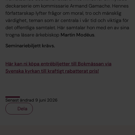
deckarserie om kommissarie Armand Gamache. Hennes
författarskap lyfter frågor om moral, tro och mänsklig
värdighet, teman som är centrala i vår tid och viktiga för
det offentliga samtalet. Här samtalar hon med en av sina
trogna läsare ärkebiskop
Martin Modéus
.
Seminariebiljett krävs.
Här kan ni köpa entrébiljetter till Bokmässan via
Svenska kyrkan till kraftigt rabatterat pris!
Senast ändrad 9 juni 2026
Dela
Tillbaka till toppen
Tillbaka till innehållet