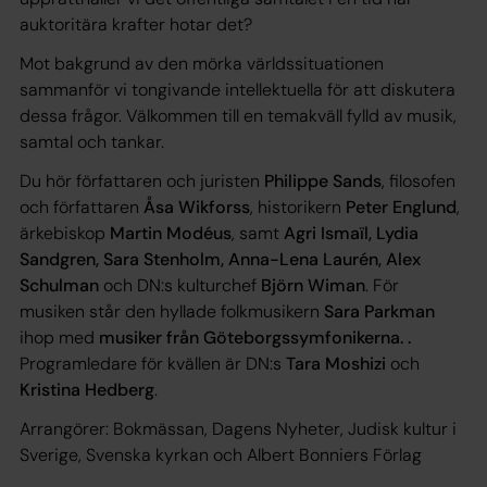
auktoritära krafter hotar det?
Mot bakgrund av den mörka världssituationen
sammanför vi tongivande intellektuella för att diskutera
dessa frågor. Välkommen till en temakväll fylld av musik,
samtal och tankar.
Du hör författaren och juristen
Philippe Sands
, filosofen
och författaren
Åsa Wikforss
, historikern
Peter Englund
,
ärkebiskop
Martin Modéus
, samt
Agri Ismaïl, Lydia
Sandgren, Sara Stenholm, Anna-Lena Laurén, Alex
Schulman
och DN:s kulturchef
Björn Wiman
. För
musiken står den hyllade folkmusikern
Sara Parkman
ihop med
musiker från Göteborgssymfonikerna. .
Programledare för kvällen är DN:s
Tara Moshizi
och
Kristina Hedberg
.
Arrangörer: Bokmässan, Dagens Nyheter, Judisk kultur i
Sverige, Svenska kyrkan och Albert Bonniers Förlag