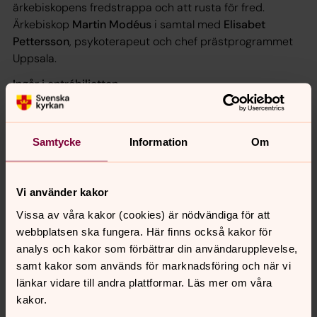
ärkebiskopens fredstrappa och att rusta för fred.
Ärkebiskop
Martin Modéus
i samtal med
Elisabet
Pettersson
, psykoterapeut och chef prästprogrammet
Uppsala.
Ingår i entrébiljetten.
***
Samtycke
Information
Om
Fredag 25/9 kl 12:30–12:50 (20 min)
Vi använder kakor
Plats: Se människan-scenen
Vissa av våra kakor (cookies) är nödvändiga för att
Arrangörer: Se människan och Verbum
webbplatsen ska fungera. Här finns också kakor för
analys och kakor som förbättrar din användarupplevelse,
Det dumma äpplet – Ärkebiskopens fasteboken
samt kakor som används för marknadsföring och när vi
2027
länkar vidare till andra plattformar. Läs mer om våra
Varför bråka med Gud? undrade den franske
kakor.
tonsättaren Erik Satie. I Det dumma äpplet möter vi