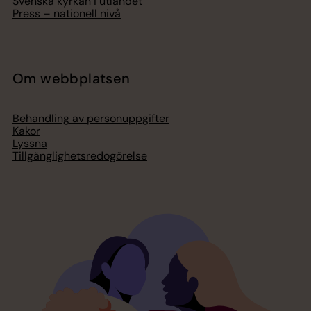
Svenska kyrkan i utlandet
Press – nationell nivå
Om webbplatsen
Behandling av personuppgifter
Kakor
Lyssna
Tillgänglighetsredogörelse