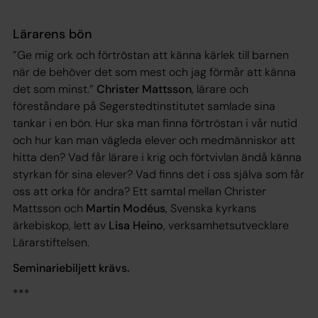
Lärarens bön
”Ge mig ork och förtröstan att känna kärlek till barnen
när de behöver det som mest och jag förmår att känna
det som minst.”
Christer Mattsson
, lärare och
föreståndare på Segerstedtinstitutet samlade sina
tankar i en bön. Hur ska man finna förtröstan i vår nutid
och hur kan man vägleda elever och medmänniskor att
hitta den? Vad får lärare i krig och förtvivlan ändå känna
styrkan för sina elever? Vad finns det i oss själva som får
oss att orka för andra? Ett samtal mellan Christer
Mattsson och
Martin Modéus
, Svenska kyrkans
ärkebiskop, lett av
Lisa Heino
, verksamhetsutvecklare
Lärarstiftelsen.
Seminariebiljett krävs.
***