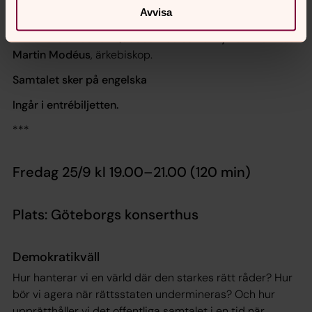
ett mord suddar ut gränserna mellan gott och ont. En
Avvisa
fråga som kryper obehagligt nära kriminalkommissarie
Armand Gamache i Québec.
Louise Penny
i samtal med
Martin Modéus
, ärkebiskop.
Samtalet sker på engelska
Ingår i entrébiljetten.
***
Fredag 25/9 kl 19.00–21.00 (120 min)
Plats: Göteborgs konserthus
Demokratikväll
Hur hanterar vi en värld där den starkes rätt råder? Hur
bör vi agera när rättsstaten undermineras? Och hur
upprätthåller vi det offentliga samtalet i en tid när