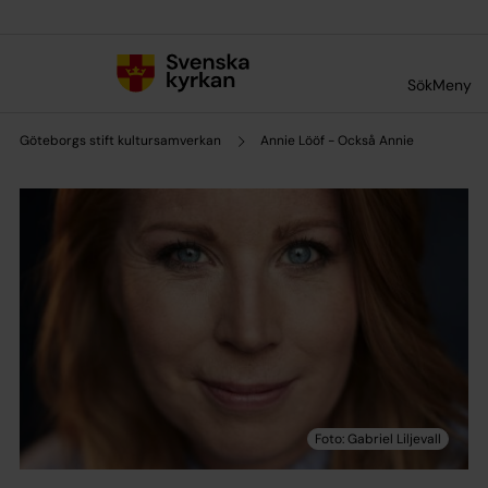
Till innehållet
Till undermeny
Sök
Meny
Göteborgs stift kultursamverkan
Annie Lööf - Också Annie