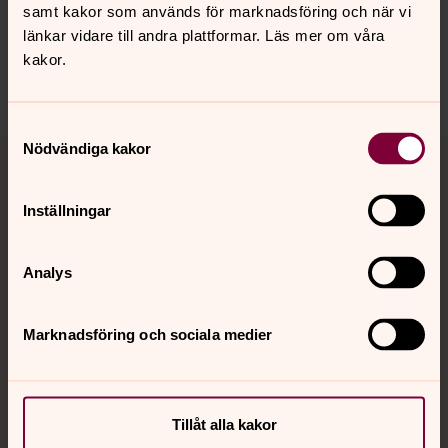
samt kakor som används för marknadsföring och när vi
länkar vidare till andra plattformar. Läs mer om våra
Senast ändrad 23 augusti 2023
kakor.
Dela
Samtyckesval
Tillbaka till toppen
Tillbaka till innehållet
Nödvändiga kakor
Inställningar
Kontakt
Analys
Kalender
Marknadsföring och sociala medier
Hitta snabbt
Tillåt alla kakor