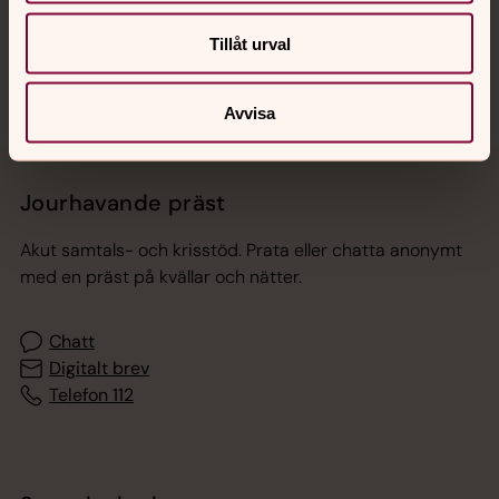
Sociala kanaler
Tillåt urval
Avvisa
Jourhavande präst
Akut samtals- och krisstöd. Prata eller chatta anonymt
med en präst på kvällar och nätter.
Chatt
Digitalt brev
Telefon 112