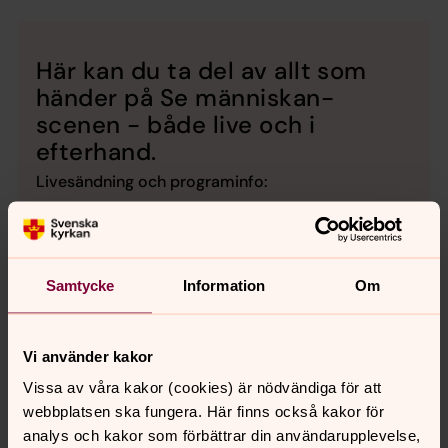
Här kan du ta del av allt som
händer på Se människan-
scenen - både live och i
efterhand.
Livesändning och programinfo:
På Se människans webbsida kan du följa
scensamtalen live och du hittar du hela
programmet och all information.
Samtycke
Information
Om
Alla samtal läggs på Youtube:
På Svenskakyrkans Youtubekanal läggs alla samtal
Vi använder kakor
upp direkt.
Vissa av våra kakor (cookies) är nödvändiga för att
webbplatsen ska fungera. Här finns också kakor för
analys och kakor som förbättrar din användarupplevelse,