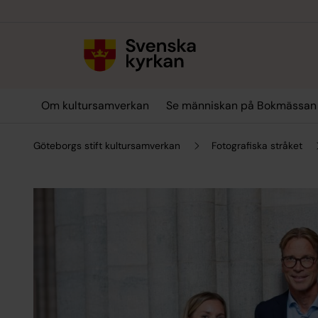
Till innehållet
Till undermeny
Om kultursamverkan
Se människan på Bokmässan
Göteborgs stift kultursamverkan
Fotografiska stråket