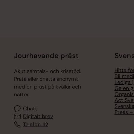
Jourhavande präst
Svens
Hitta f
Akut samtals- och krisstöd.
Bli med
Prata eller chatta anonymt
Lediga 
med en präst på kvällar och
Ge en g
Organis
nätter.
Act Sve
Svenska
Chatt
Press – 
Digitalt brev
Telefon 112