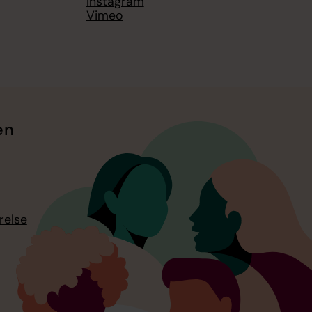
Instagram
Vimeo
en
relse