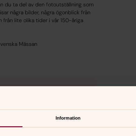
an du ta del av den fotoutställning som
isar några bilder, några ögonblick från
rån lite olika tider i vår 150-åriga
Svenska Mässan
Information