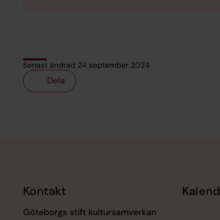
Senast ändrad 24 september 2024
Dela
Tillbaka till toppen
Tillbaka till innehållet
Kontakt
Kalend
Göteborgs stift kultursamverkan