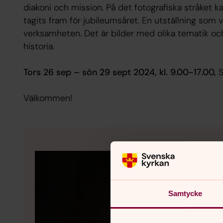
diakoni och mission. På det fotografiska stråket k
tagits fram för jubileumsåret. En utställning som v
verksamheten. Det är bilder med olika tematik och f
historia.
Tors 26 sep – sön 29 sept 2024, kl. 9.00-17.00,
Välkommen!
Samtycke