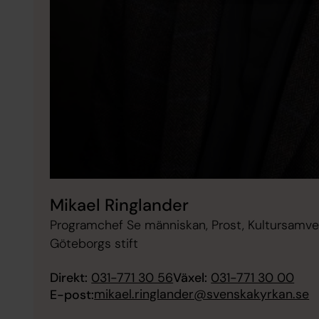
Mikael Ringlander
Programchef Se människan, Prost, Kultursamve
Göteborgs stift
Direkt:
031-771 30 56
Växel:
031-771 30 00
mikael.ringlander@svenskakyrkan.se
E-post: