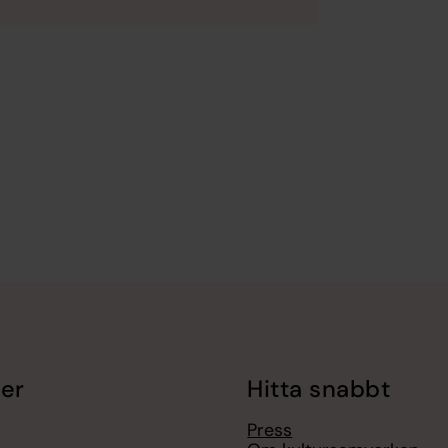
er
Hitta snabbt
Press