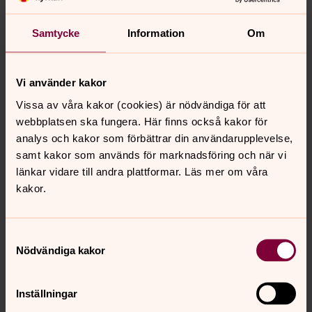
Samtycke
Information
Om
Vi använder kakor
Lovisa Andersson
Vissa av våra kakor (cookies) är nödvändiga för att
Fritids- och ungdomsledare, Fristads församling
webbplatsen ska fungera. Här finns också kakor för
analys och kakor som förbättrar din användarupplevelse,
Direkt:
033-22 23 10
Mobil:
0728-993409
samt kakor som används för marknadsföring och när vi
lovisa.andersson6@svenskakyrkan.se
E-post:
länkar vidare till andra plattformar. Läs mer om våra
kakor.
Samtyckesval
Senast ändrad 22 april 2026
Nödvändiga kakor
Synpunkter eller frågor på sidans
innehåll?
Inställningar
fristads.forsamling@svenskakyrkan.se