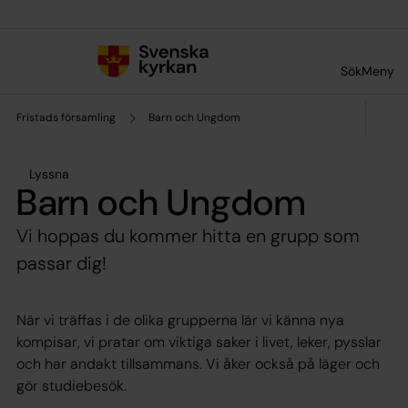
Till innehållet
Till undermeny
Sök
Meny
Fristads församling
Barn och Ungdom
Lyssna
Barn och Ungdom
Vi hoppas du kommer hitta en grupp som
passar dig!
När vi träffas i de olika grupperna lär vi känna nya
kompisar, vi pratar om viktiga saker i livet, leker, pysslar
och har andakt tillsammans. Vi åker också på läger och
gör studiebesök.