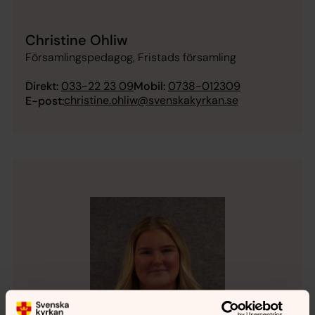
Christine Ohliw
Församlingspedagog, Fristads församling
Direkt:
033-22 23 09
Mobil:
0738-012309
christine.ohliw@svenskakyrkan.se
E-post: