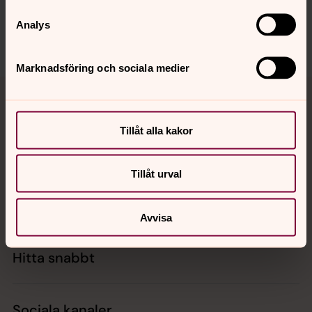
Dela
Analys
Marknadsföring och sociala medier
Tillbaka till toppen
Tillbaka till innehållet
Tillåt alla kakor
Kontakt
Tillåt urval
Kalender
Avvisa
Hitta snabbt
Sociala kanaler