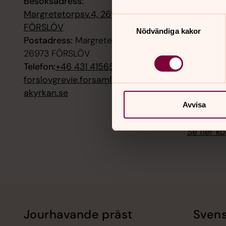
Besöksadress:
Högmässa
Margretetorpsv.4, 26973
Samtyckesval
12 august
FÖRSLÖV
Nödvändiga kakor
Morgonmä
Postadress:
Margretetorpsv. 4,
26973 FÖRSLÖV
16 august
Telefon:
+46 431 415650
Högmässa
forslovgrevie.forsamling@svensk
akyrkan.se
19 august
Avvisa
Morgonmä
Se fler 
Jourhavande präst
Svens