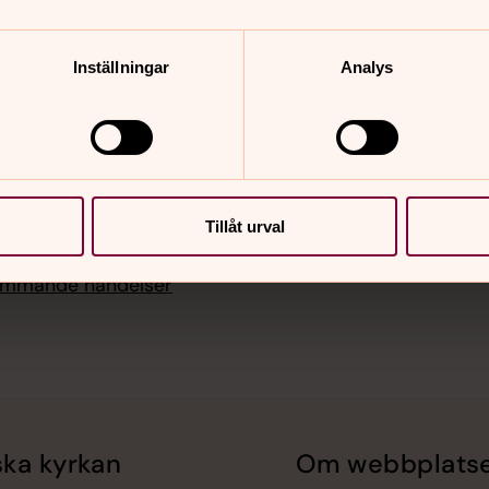
, Förslövs kyrka
i 08.30
Inställningar
Analys
ssa, Förslövs kyrka
i 10.00
, Grevie kyrka
i 08.30
Tillåt urval
ssa, Förslövs kyrka
kommande händelser
ka kyrkan
Om webbplats