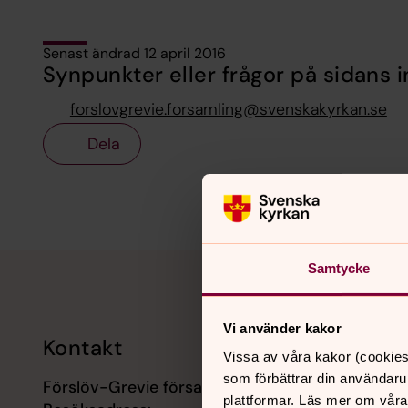
Senast ändrad 12 april 2016
Synpunkter eller frågor på sidans i
forslovgrevie.forsamling@svenskakyrkan.se
Dela
Tillbaka till toppen
Tillbaka till innehållet
Samtycke
Vi använder kakor
Kontakt
Kalend
Vissa av våra kakor (cookies
som förbättrar din användaru
Förslöv-Grevie församling
9 augusti
plattformar. Läs mer om våra