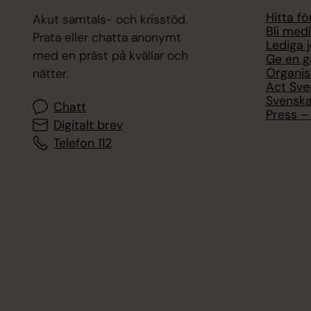
Hitta f
Akut samtals- och krisstöd.
Bli med
Prata eller chatta anonymt
Lediga 
med en präst på kvällar och
Ge en g
Organis
nätter.
Act Sve
Svenska
Chatt
Press – 
Digitalt brev
Telefon 112