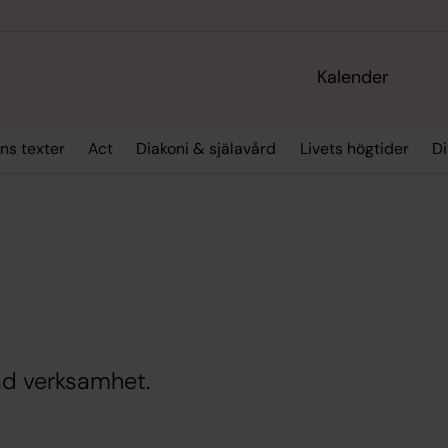
Kalender
ns texter
Act
Diakoni & själavård
Livets högtider
Di
ad verksamhet.