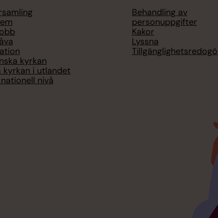
örsamling
Behandling av
lem
personuppgifter
jobb
Kakor
åva
Lyssna
ation
Tillgänglighetsredogö
nska kyrkan
 kyrkan i utlandet
nationell nivå