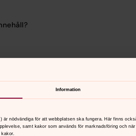
nnehåll?
Information
er
Hitta snabbt
) är nödvändiga för att webbplatsen ska fungera. Här finns ocks
pplevelse, samt kakor som används för marknadsföring och när vi
Sidkarta
 10.00
 kakor.