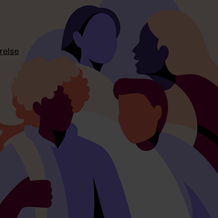
relse