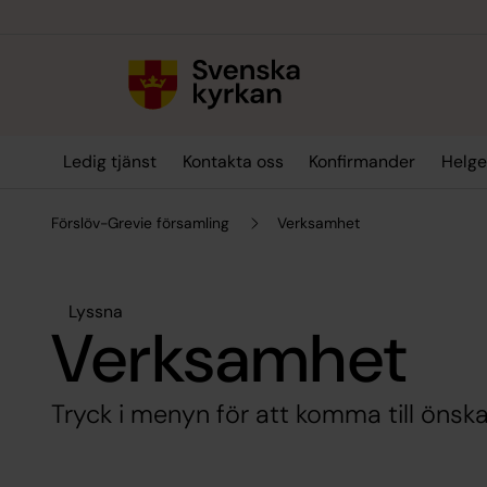
Till innehållet
Till undermeny
Ledig tjänst
Kontakta oss
Konfirmander
Helge
Förslöv-Grevie församling
Verksamhet
Lyssna
Verksamhet
Tryck i menyn för att komma till önsk