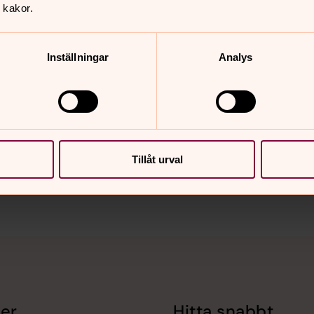
 kakor.
Inställningar
Analys
nnehåll?
Tillåt urval
er
Hitta snabbt