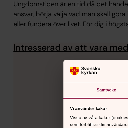
Ungdomstiden är en tid då det händer
ansvar, börja välja vad man skall göra
eller fundera över livet. För dig i hög
Intresserad av att vara me
Samtycke
Vi använder kakor
Vissa av våra kakor (cookies
som förbättrar din användaru