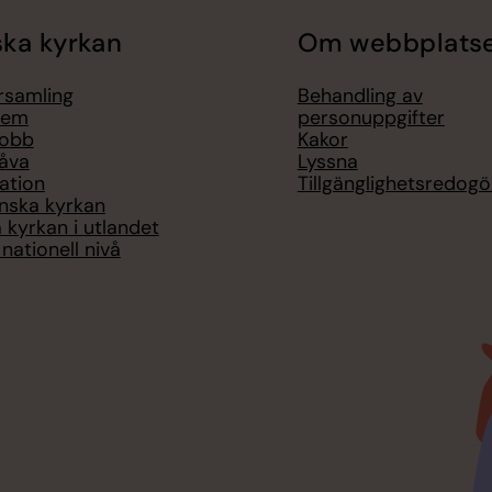
ka kyrkan
Om webbplats
örsamling
Behandling av
lem
personuppgifter
jobb
Kakor
åva
Lyssna
ation
Tillgänglighetsredogö
nska kyrkan
 kyrkan i utlandet
nationell nivå