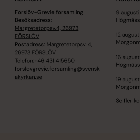
Förslöv-Grevie församling
9 augusti
Besöksadress:
Högmässa
Margretetorpsv.4, 26973
12 august
FÖRSLÖV
Morgonmä
Postadress:
Margretetorpsv. 4,
26973 FÖRSLÖV
16 august
Telefon:
+46 431 415650
Högmässa
forslovgrevie.forsamling@svensk
akyrkan.se
19 august
Morgonmä
Se fler 