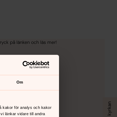
ryck på länken och läs mer!
Om
å kakor för analys och kakor
 länkar vidare till andra