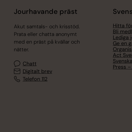
Jourhavande präst
Svens
Hitta f
Akut samtals- och krisstöd.
Bli med
Prata eller chatta anonymt
Lediga 
med en präst på kvällar och
Ge en g
Organis
nätter.
Act Sve
Svenska
Chatt
Press – 
Digitalt brev
Telefon 112