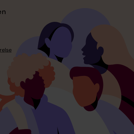
en
relse