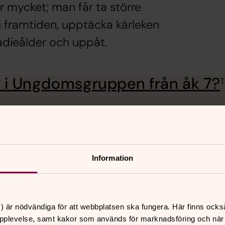
 mycket; man får ta större
 i framtiden, upptäcka kärleken
stadieålder och uppåt.
d i Ungdomsgruppen från åk 7?
T
Information
) är nödvändiga för att webbplatsen ska fungera. Här finns ocks
pplevelse, samt kakor som används för marknadsföring och när vi