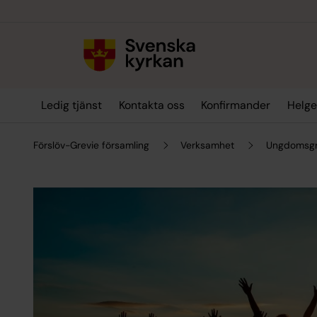
Till innehållet
Till undermeny
Ledig tjänst
Kontakta oss
Konfirmander
Helge
Förslöv-Grevie församling
Verksamhet
Ungdomsg