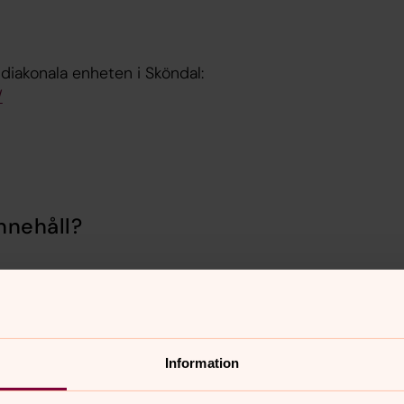
 diakonala enheten i Sköndal:
/
nnehåll?
Information