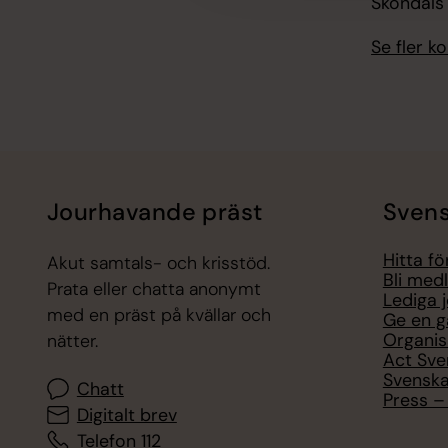
Sköndals 
Se fler 
Jourhavande präst
Svens
Hitta f
Akut samtals- och krisstöd.
Bli med
Prata eller chatta anonymt
Lediga 
med en präst på kvällar och
Ge en g
Organis
nätter.
Act Sve
Svenska
Chatt
Press – 
Digitalt brev
Telefon 112