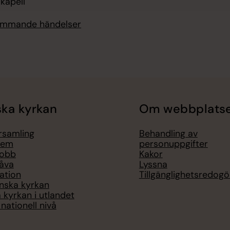
kapell
kommande händelser
ka kyrkan
Om webbplats
örsamling
Behandling av
lem
personuppgifter
jobb
Kakor
åva
Lyssna
ation
Tillgänglighetsredogö
nska kyrkan
 kyrkan i utlandet
nationell nivå