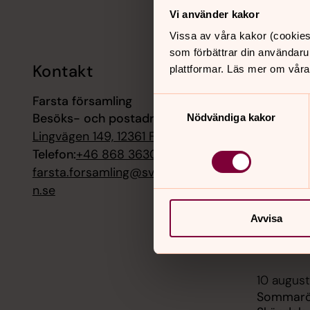
Tillbaka till toppen
Tillbaka till innehållet
Vi använder kakor
Vissa av våra kakor (cookies
som förbättrar din användaru
Kontakt
Kalend
plattformar. Läs mer om våra
Farsta församling
9 augusti
Samtyckesval
Besöks- och postadress:
Högmässa
Nödvändiga kakor
Lingvägen 149, 12361 Farsta
9 augusti
Telefon:
+46 868 36300
Mässa, S
farsta.forsamling@svenskakyrka
n.se
9 augusti
Musikcaf
Avvisa
Selma oc
Farstast
10 august
Sommaröp