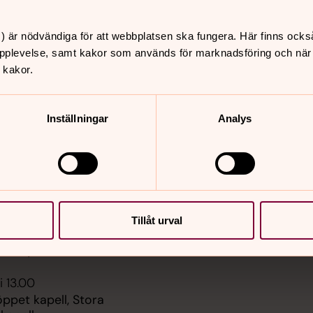
) är nödvändiga för att webbplatsen ska fungera. Här finns ocks
pplevelse, samt kakor som används för marknadsföring och när vi
er
Hitta snabbt
 kakor.
Kontakt och öppettider
 11.00
Medlemskap
, Stora Sköndals kyrka
Inställningar
Analys
Gudstjänster och andak
Att göra i kyrkan
 11.00
Dop, konfirmation, vigse
öderledskyrkan
begravning
Kyrkorna i Farsta försam
Om Farsta församling
 18.00
Sidkarta
é med andakt: Musiken i
Tillåt urval
h Dan,
randkyrkan
i 13.00
pet kapell, Stora