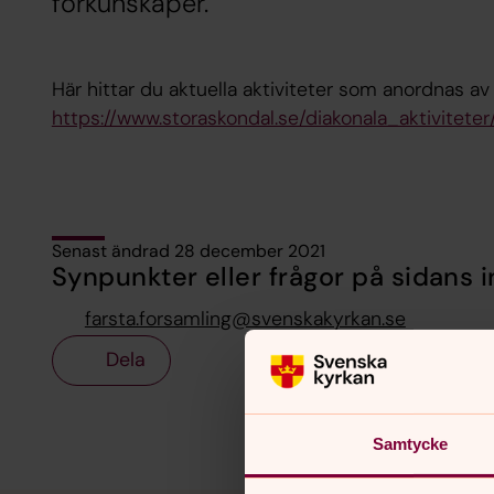
förkunskaper.
Här hittar du aktuella aktiviteter som anordnas av
https://www.storaskondal.se/diakonala_aktiviteter
Senast ändrad 28 december 2021
Synpunkter eller frågor på sidans i
farsta.forsamling@svenskakyrkan.se
Dela
Samtycke