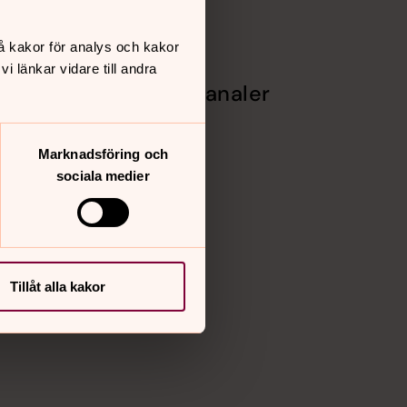
å kakor för analys och kakor
 länkar vidare till andra
Sociala kanaler
Facebook
Instagram
Marknadsföring och
ter
Youtube
sociala medier
Vimeo
l &
ling
Tillåt alla kakor