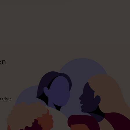
en
relse