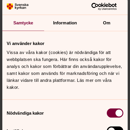
också lite
instrumental musik.
Samtycke
Information
Om
Ons 29 juli kl. 19 Stafsinge kyrka
Örongodis
Marco Stella och Anders Ottosson framför sina favoriter
Vi använder kakor
från opera till svensk sång.
Vissa av våra kakor (cookies) är nödvändiga för att
webbplatsen ska fungera. Här finns också kakor för
analys och kakor som förbättrar din användarupplevelse,
Ons 29 juli kl. 19 Ullareds kyrka
samt kakor som används för marknadsföring och när vi
Ord och toner vi minns
länkar vidare till andra plattformar. Läs mer om våra
Maria Lorick, sång och Mats Winbro, piano. Ni bjuds på
kakor.
ett program ur den svenska låtskatten, visor och
musikal.
Samtyckesval
Nödvändiga kakor
Tor 30 juli kl. 18 Askome kyrka
Från Bach till jazz
Tomas Janzon framträder både som jazzgitarrist och