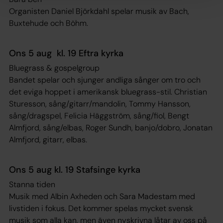
Organisten Daniel Björkdahl spelar musik av Bach,
Buxtehude och Böhm.
Ons 5 aug kl. 19 Eftra kyrka
Bluegrass & gospelgroup
Bandet spelar och sjunger andliga sånger om tro och
det eviga hoppet i amerikansk bluegrass-stil. Christian
Sturesson, sång/gitarr/mandolin, Tommy Hansson,
sång/dragspel, Felicia Häggström, sång/fiol, Bengt
Almfjord, sång/elbas, Roger Sundh, banjo/dobro, Jonatan
Almfjord, gitarr, elbas.
Ons 5 aug kl. 19 Stafsinge kyrka
Stanna tiden
Musik med Albin Axheden och Sara Madestam med
livstiden i fokus. Det kommer spelas mycket svensk
musik som alla kan, men även nyskrivna låtar av oss på