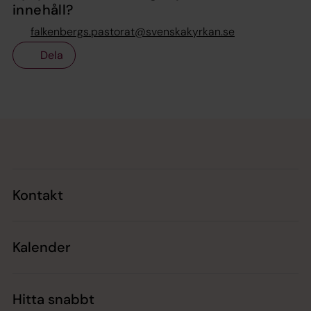
innehåll?
falkenbergs.pastorat@svenskakyrkan.se
Dela
Tillbaka till toppen
Tillbaka till innehållet
Kontakt
Kalender
Hitta snabbt