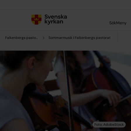
Till innehållet
Till undermeny
Sök
Meny
Falkenbergs pastorat
Sommarmusik i Falkenbergs pastorat