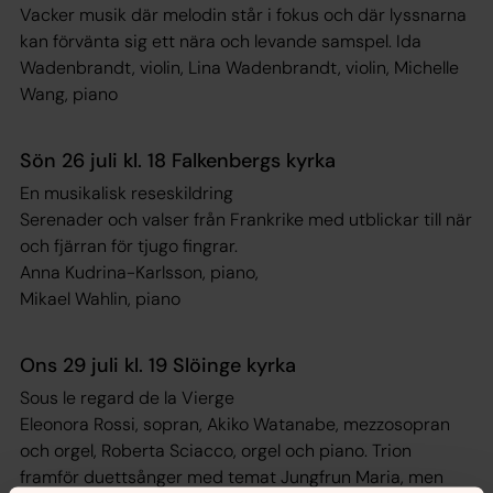
Vacker musik där melodin står i fokus och där lyssnarna
kan förvänta sig ett nära och levande samspel. Ida
Wadenbrandt, violin, Lina Wadenbrandt, violin, Michelle
Wang, piano
Sön 26 juli kl. 18 Falkenbergs kyrka
En musikalisk reseskildring
Serenader och valser från Frankrike med utblickar till när
och fjärran för tjugo fingrar.
Anna Kudrina-Karlsson, piano,
Mikael Wahlin, piano
Ons 29 juli kl. 19 Slöinge kyrka
Sous le regard de la Vierge
Eleonora Rossi, sopran, Akiko Watanabe, mezzosopran
och orgel, Roberta Sciacco, orgel och piano. Trion
framför duettsånger med temat
Jungfrun Maria
, men