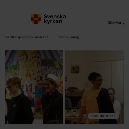
Till innehållet
Till undermeny
Sök
Meny
Vä-Skepparslövs pastorat
Modevisning