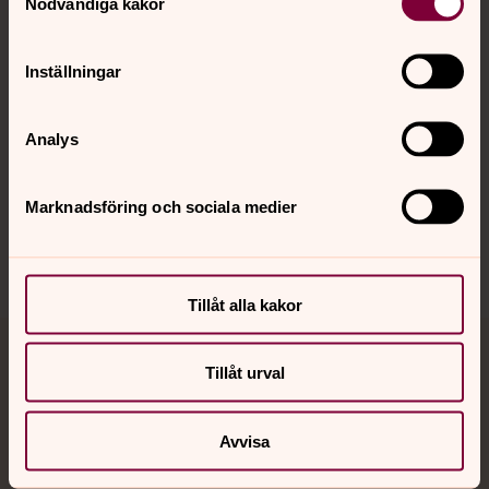
Nödvändiga kakor
Kalender
Inställningar
Hitta snabbt
Analys
Sociala kanaler
Marknadsföring och sociala medier
Tillåt alla kakor
Jourhavande präst
Tillåt urval
Akut samtals- och krisstöd. Prata eller chatta anonymt
med en präst på kvällar och nätter.
Avvisa