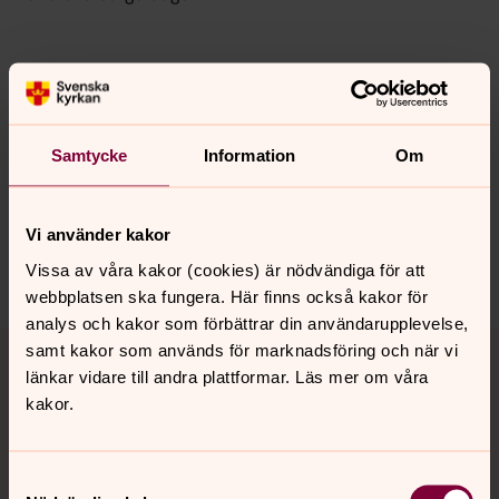
Senast ändrad 24 maj 2019
Samtycke
Information
Om
Synpunkter eller frågor på sidans
innehåll?
va.pastorat@svenskakyrkan.se
Vi använder kakor
Dela
Vissa av våra kakor (cookies) är nödvändiga för att
webbplatsen ska fungera. Här finns också kakor för
analys och kakor som förbättrar din användarupplevelse,
Tillbaka till toppen
Tillbaka till innehållet
samt kakor som används för marknadsföring och när vi
länkar vidare till andra plattformar. Läs mer om våra
kakor.
Kontakt
Samtyckesval