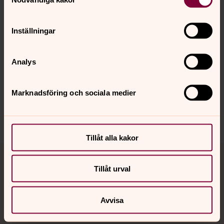
Inställningar
Senast ändrad 27 maj 2026
Synpunkter eller frågor på sidans
Analys
innehåll?
va.pastorat@svenskakyrkan.se
Marknadsföring och sociala medier
Dela
Tillåt alla kakor
Tillbaka till toppen
Tillbaka till innehållet
Tillåt urval
Kontakt
Avvisa