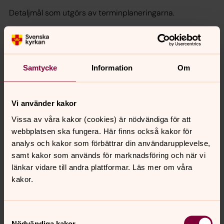
Detaljmål som utgörs av terminplaneringarna.
Vä-Skepparslövs barn- och
Samtycke
Information
Om
ungdomsverksamhet
Lek, sång, pyssel och gemenskap för olika åldrar.
Vi använder kakor
Köpinges barn- och ungdoms-
Vissa av våra kakor (cookies) är nödvändiga för att
verksamhet
webbplatsen ska fungera. Här finns också kakor för
analys och kakor som förbättrar din användarupplevelse,
Vi erbjuder lek, sång, pyssel och gemenskap för olika
samt kakor som används för marknadsföring och när vi
åldrar.
länkar vidare till andra plattformar. Läs mer om våra
kakor.
Träne-Djurröds barn- och
ungdoms-verksamhet
Samtyckesval
Lek, sång, pyssel och gemenskap för olika åldrar
Nödvändiga kakor