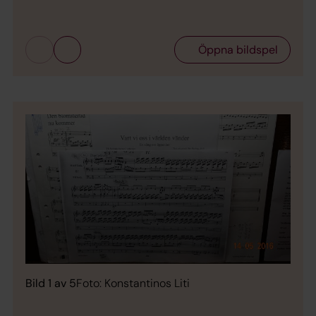
Bild 
Öppna bildspel
Bild 1 av 5
Foto: Konstantinos Liti