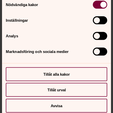
Nödvändiga kakor
Inställningar
Analys
Marknadsföring och sociala medier
Bild 1 av 6
Foto: Gunnar Lidén
Tillåt alla kakor
Bild 
Tillåt urval
Öppna bildspel
Avvisa