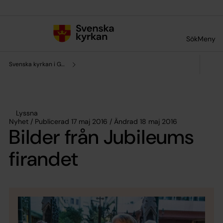
Till innehållet
Till undermeny
Sök
Meny
Svenska kyrkan i Grekland
Lyssna
Nyhet / Publicerad 17 maj 2016 / Ändrad 18 maj 2016
Bilder från Jubileums
firandet