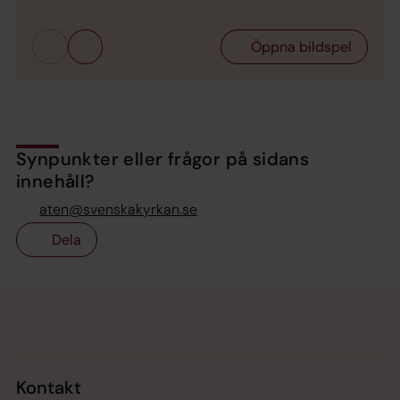
Öppna bildspel
Synpunkter eller frågor på sidans
innehåll?
aten@svenskakyrkan.se
Dela
Tillbaka till toppen
Tillbaka till innehållet
Kontakt