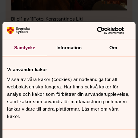
Bild 1 av 11
Foto: Konstantinos Liti
Samtycke
Information
Om
Bild 
Vi använder kakor
Vissa av våra kakor (cookies) är nödvändiga för att
webbplatsen ska fungera. Här finns också kakor för
Öppna bildspel
analys och kakor som förbättrar din användarupplevelse,
samt kakor som används för marknadsföring och när vi
länkar vidare till andra plattformar. Läs mer om våra
kakor.
Samtyckesval