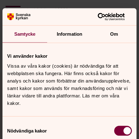
Senast ändrad 6 februari 2026
Synpunkter eller frågor på sidans
innehåll?
bryssel@svenskakyrkan.se
Samtycke
Information
Om
Dela
Vi använder kakor
Vissa av våra kakor (cookies) är nödvändiga för att
webbplatsen ska fungera. Här finns också kakor för
Tillbaka till toppen
Tillbaka till innehållet
analys och kakor som förbättrar din användarupplevelse,
samt kakor som används för marknadsföring och när vi
länkar vidare till andra plattformar. Läs mer om våra
kakor.
Kontakt
Samtyckesval
Kalender
Nödvändiga kakor