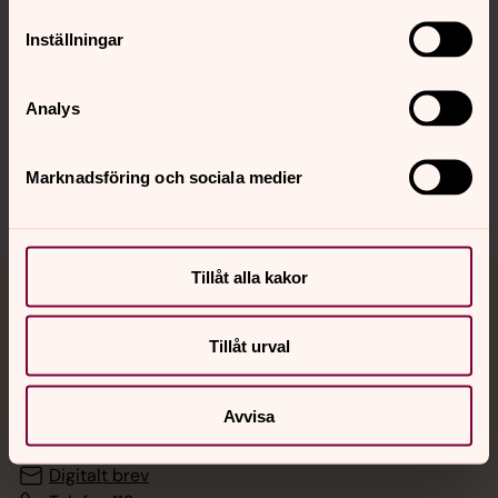
Inställningar
Hitta snabbt
Analys
Sociala kanaler
Marknadsföring och sociala medier
Tillåt alla kakor
Jourhavande präst
Tillåt urval
Akut samtals- och krisstöd. Prata eller chatta anonymt
med en präst på kvällar och nätter.
Avvisa
Chatt
Digitalt brev