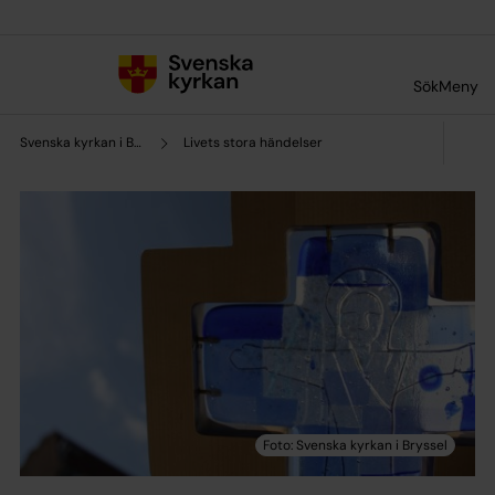
Till innehållet
Till undermeny
Sök
Meny
Svenska kyrkan i Bryssel
Livets stora händelser