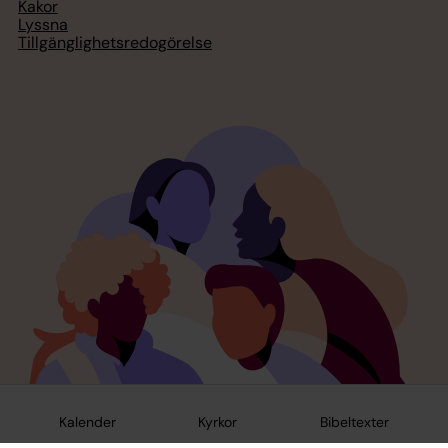
Kakor
Lyssna
Tillgänglighetsredogörelse
Kalender
Kyrkor
Bibeltexter