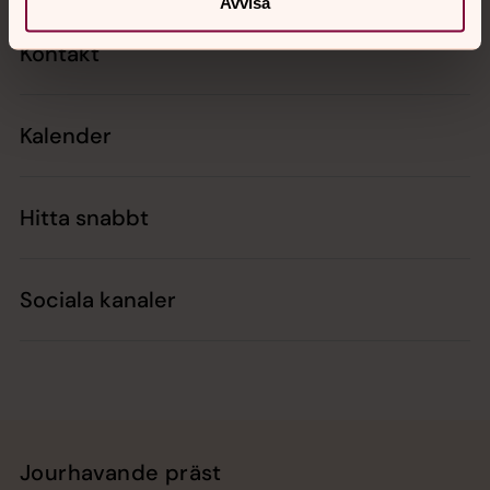
Avvisa
Kontakt
Kalender
Hitta snabbt
Sociala kanaler
Jourhavande präst