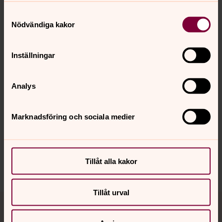
Samtyckesval
Nödvändiga kakor
Skicka
Inställningar
Analys
Senast ändrad 15 februari 2026
Synpunkter eller frågor på sidans
innehåll?
Marknadsföring och sociala medier
bryssel@svenskakyrkan.se
Dela
Tillåt alla kakor
Tillåt urval
Tillbaka till toppen
Tillbaka till innehållet