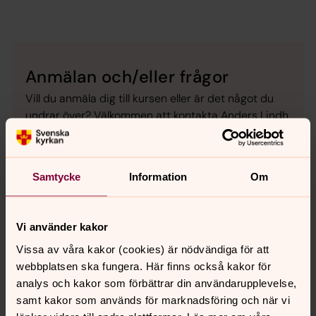
Anmälan och/eller frågor
Vill du anmäla dig till kursen eller är det något du
undrar över? Välkommen att kontakta Anders Lindh
via e-post:
alvsby.forsamling@svenskakyrkan.se
eller via telefon 0929-149 04.
Samtycke
Information
Om
Vi använder kakor
Vissa av våra kakor (cookies) är nödvändiga för att
webbplatsen ska fungera. Här finns också kakor för
analys och kakor som förbättrar din användarupplevelse,
samt kakor som används för marknadsföring och när vi