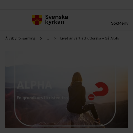
Till innehållet
Till undermeny
Sök
Meny
Älvsby församling
...
Livet är värt att utforska - Gå Alpha!