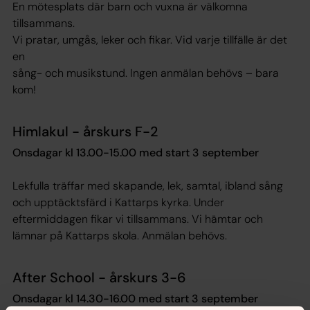
En mötesplats där barn och vuxna är välkomna
tillsammans.
Vi pratar, umgås, leker och fikar. Vid varje tillfälle är det
en
sång- och musikstund. Ingen anmälan behövs – bara
kom!
Himlakul - årskurs F-2
Onsdagar kl 13.00-15.00 med start 3 september
Lekfulla träffar med skapande, lek, samtal, ibland sång
och upptäcktsfärd i Kattarps kyrka. Under
eftermiddagen fikar vi tillsammans. Vi hämtar och
lämnar på Kattarps skola.
Anmälan behövs.
After School - årskurs 3-6
Onsdagar kl 14.30-16.00 med start 3 september