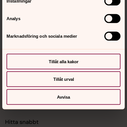
Inställningar
innehåll?
allerums.pastorat@svenskakyrkan.se
Analys
Dela
Marknadsföring och sociala medier
Tillbaka till toppen
Tillbaka till innehållet
Tillåt alla kakor
Kontakt
Tillåt urval
Avvisa
Kalender
Hitta snabbt