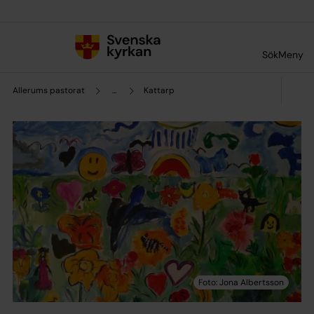
Till innehållet
Till undermeny
Sök
Meny
Allerums pastorat
...
Kattarp