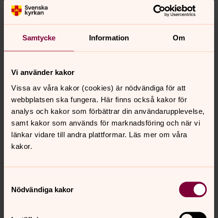
Kom och var med i efter skolan och ta gärna med en
kompis! Vi fikar tillsammans och hittar på olika roliga
saker; lek, skapande, samtal, ibland teater och sång,
Samtycke
Information
Om
upptäcktsfärd i Kattarps kyrka och mycket annat.
Anmälan behövs.
Vi använder kakor
Ungdomsgruppen Lighthouse kan du läsa om
Vissa av våra kakor (cookies) är nödvändiga för att
längre ner på sidan.
webbplatsen ska fungera. Här finns också kakor för
analys och kakor som förbättrar din användarupplevelse,
samt kakor som används för marknadsföring och när vi
länkar vidare till andra plattformar. Läs mer om våra
Lighthouse
kakor.
Allerums pastorats ungdomsgrupp
Samtyckesval
Nödvändiga kakor
Senast ändrad 17 december 2025
Synpunkter eller frågor på sidans