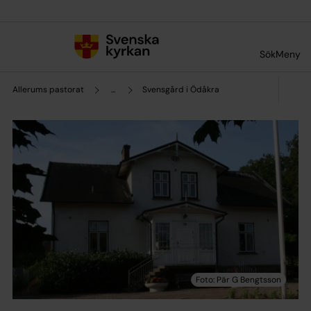
Till innehållet
Till undermeny
Sök
Meny
Allerums pastorat
...
Svensgård i Ödåkra