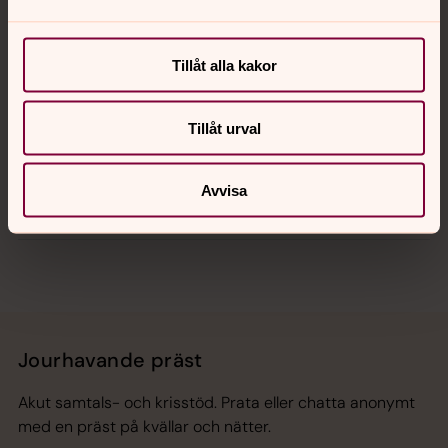
Kalender
Tillåt alla kakor
Hitta snabbt
Tillåt urval
Avvisa
Sociala kanaler
Jourhavande präst
Akut samtals- och krisstöd. Prata eller chatta anonymt
med en präst på kvällar och nätter.