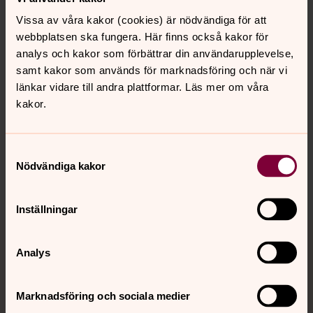
Allerums pastorats ungdomsgrupp
Vissa av våra kakor (cookies) är nödvändiga för att
webbplatsen ska fungera. Här finns också kakor för
analys och kakor som förbättrar din användarupplevelse,
samt kakor som används för marknadsföring och när vi
Senast ändrad 17 december 2025
länkar vidare till andra plattformar. Läs mer om våra
Synpunkter eller frågor på sidans
kakor.
innehåll?
allerums.pastorat@svenskakyrkan.se
Samtyckesval
Dela
Nödvändiga kakor
Inställningar
Tillbaka till toppen
Tillbaka till innehållet
Analys
Kontakt
Marknadsföring och sociala medier