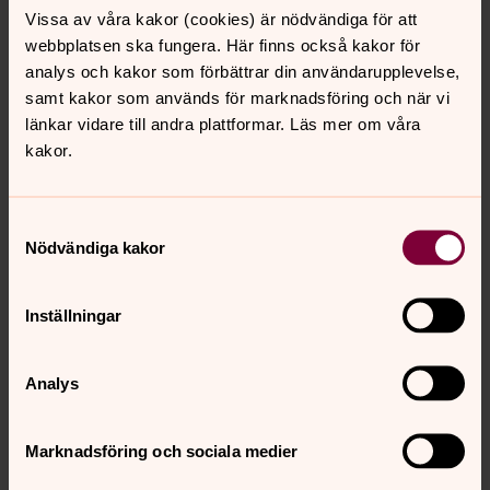
design.
Vissa av våra kakor (cookies) är nödvändiga för att
webbplatsen ska fungera. Här finns också kakor för
Detta uppdrag har varit mycket hedersamt för mig. Lång
analys och kakor som förbättrar din användarupplevelse,
tid har lagts på idéarbetet för att syfte, design och bruk
samt kakor som används för marknadsföring och när vi
ska gå hand i hand och därmed ge er ett föremål som
länkar vidare till andra plattformar. Läs mer om våra
kan skänka glädje till församlingen under lång tid
kakor.
framöver. Jag har fått god tid på mig och det har
resulterat i den finaste silversmidesarbete jag någonsin
gjort. Nöjet att få skapa ett unikt bruksföremål som
Samtyckesval
kommer finnas med lång tid framöver är otroligt
Nödvändiga kakor
tillfredställande.
Stort tack till er och hoppas kannan får många fina
Inställningar
tillfällen!
Tobias Petersson
Analys
Guldsmedsmästare
Marknadsföring och sociala medier