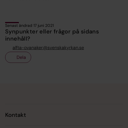
Senast ändrad 17 juni 2021
Synpunkter eller frågor på sidans
innehåll?
alfta-ovanaker@svenskakyrkan.se
Dela
Tillbaka till toppen
Tillbaka till innehållet
Kontakt