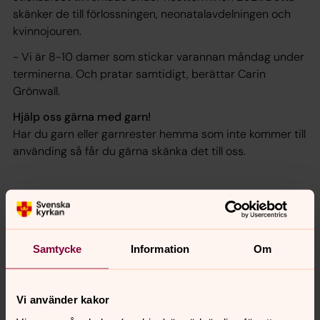
skänker de till förlossningen, neonatalavdelningen och
kvinnojouren.
- Vi är 8-10 damer som stickar varannan måndag under
terminerna. Och pratar samtidigt, berättar Carin
Grönwall.
Hjälp oss gärna med garn!
Har du garn eller garnrester hemma som inte kommer till
använding så får du gärna skänka det till oss.
Samtycke
Information
Om
Vi använder kakor