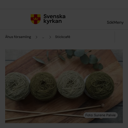
Till innehållet
Till undermeny
Sök
Meny
Åhus församling
...
Stickcafé