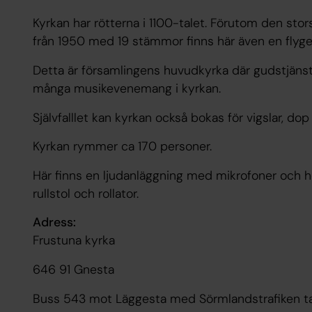
Kyrkan har rötterna i 1100-talet. Förutom den st
från 1950 med 19 stämmor finns här även en flygel
Detta är församlingens huvudkyrka där gudstjänst f
många musikevenemang i kyrkan.
Självfalllet kan kyrkan också bokas för vigslar, do
Kyrkan rymmer ca 170 personer.
Här finns en ljudanläggning med mikrofoner och hörs
rullstol och rollator.
Adress:
Frustuna kyrka
646 91 Gnesta
Buss 543 mot Läggesta med Sörmlandstrafiken tar d