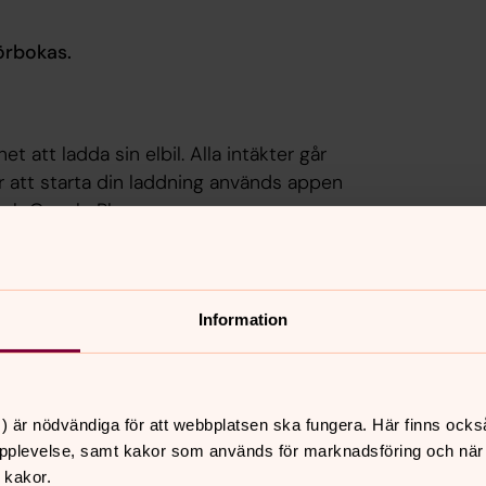
örbokas.
 att ladda sin elbil. Alla intäkter går
ör att starta din laddning används appen
och Google Play.
axan fördubblas.
Information
 klicka här!
) är nödvändiga för att webbplatsen ska fungera. Här finns ocks
pplevelse, samt kakor som används för marknadsföring och när vi
 kakor.