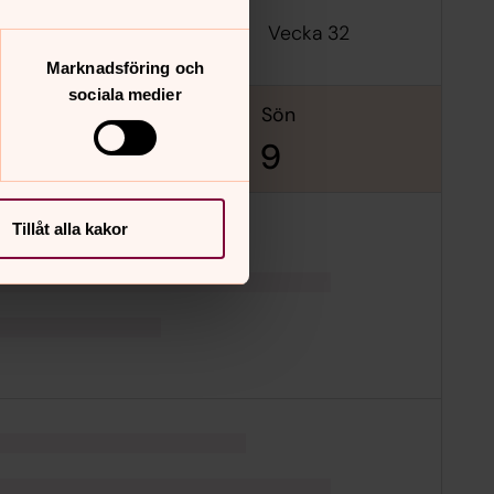
Vecka 32
Marknadsföring och
sociala medier
lör
sön
8
9
Tillåt alla kakor