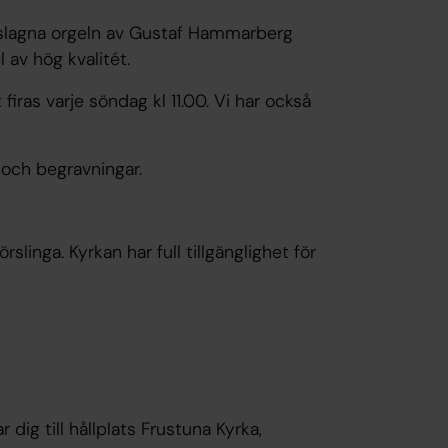
orslagna orgeln av Gustaf Hammarberg
 av hög kvalitét.
iras varje söndag kl 11.00. Vi har också
p och begravningar.
linga. Kyrkan har full tillgänglighet för
ig till hållplats Frustuna Kyrka,