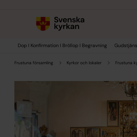
Till innehållet
Till undermeny
Dop I Konfirmation I Bröllop I Begravning
Gudstjäns
Frustuna församling
Kyrkor och lokaler
Frustuna k