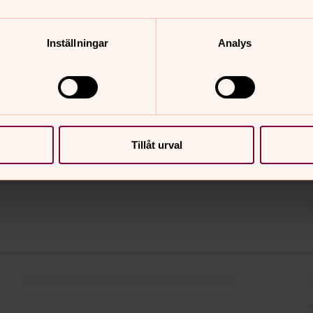
augusti 2026
Inställningar
Analys
s
tor
fre
6
7
Tillåt urval