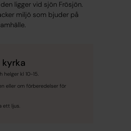
en ligger vid sjön Frösjön.
acker miljö som bjuder på
amhälle.
 kyrka
 helger kl 10-15.
en eller om förberedelser för
ett ljus.