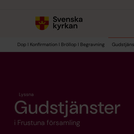
Till innehållet
Till undermeny
Dop I Konfirmation I Bröllop I Begravning
Gudstjäns
Lyssna
Gudstjänster
i Frustuna församling