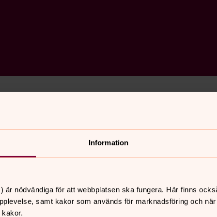
lingen
14 juni Frustunakören sjunger in sommaren. Fr
Information
) är nödvändiga för att webbplatsen ska fungera. Här finns ocks
pplevelse, samt kakor som används för marknadsföring och när vi
 kakor.