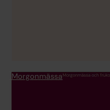
Morgonmässa
Morgonmässa och frukost