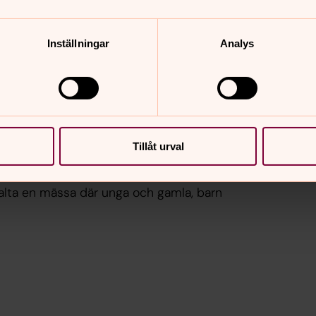
Inställningar
Analys
n i en gemenskap. På olika sätt vill vi
 i nattvardens liturgi.
Tillåt urval
mmastadda i gudstjänsten. Vi behöver
talta en mässa där unga och gamla, barn