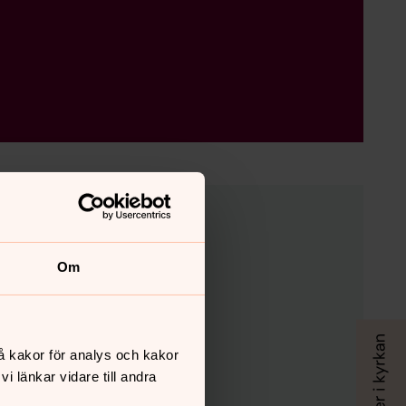
ustuna kyrka kl 16.00
Om
å kakor för analys och kakor
 länkar vidare till andra