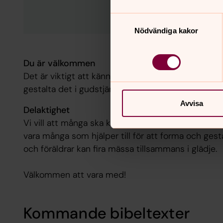
Samtyckesval
Nödvändiga kakor
Du är välkommen
Det är viktigt att känna sig välkommen och indrage
gestalta det i gudstjänsten, i bönen, sångerna och
Avvisa
Delaktighet
Vi vill att många ska känna sig delaktiga och he
vara många som hjälper till för att forma och ges
och föräldrar kan fira mässa tillsammans i glädje.
Välkommen att vara med!
Kommande bibeltexter