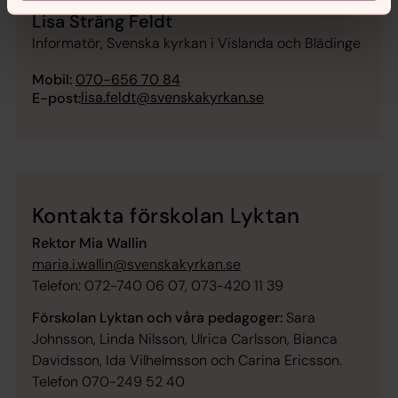
Lisa Sträng Feldt
Informatör, Svenska kyrkan i Vislanda och Blädinge
Mobil:
070-656 70 84
lisa.feldt@svenskakyrkan.se
E-post:
Kontakta förskolan Lyktan
Rektor Mia Wallin
maria.i.wallin@svenskakyrkan.se
Telefon: 072-740 06 07, 073-420 11 39
Förskolan Lyktan och våra pedagoger:
Sara
Johnsson, Linda Nilsson, Ulrica Carlsson, Bianca
Davidsson, Ida Vilhelmsson och Carina Ericsson.
Telefon 070-249 52 40