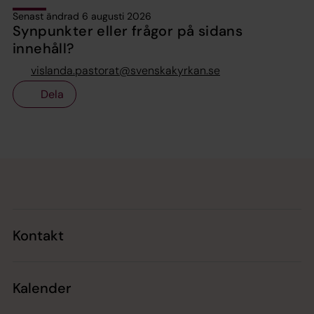
Senast ändrad 6 augusti 2026
Synpunkter eller frågor på sidans
innehåll?
vislanda.pastorat@svenskakyrkan.se
Dela
Tillbaka till toppen
Tillbaka till innehållet
Kontakt
Kalender