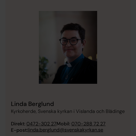
Linda Berglund
Kyrkoherde, Svenska kyrkan i Vislanda och Blädinge
Direkt:
0472-302 27
Mobil:
070-288 72 27
linda.berglund@svenskakyrkan.se
E-post: