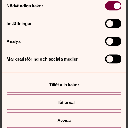
Direkt:
0472-411 28
Mobil:
072-530 80 09
Nödvändiga kakor
isabell.petersson@svenskakyrkan.se
E-post:
Inställningar
Analys
Marknadsföring och sociala medier
Tillåt alla kakor
Tillåt urval
Avvisa