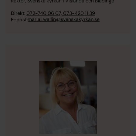
Rektor, Svenska kyrkan i Vislanda och Blädinge
Direkt:
072-740 06 07, 073-420 11 39
maria.i.wallin@svenskakyrkan.se
E-post: