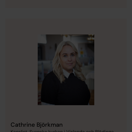
Cathrine Björkman
Kanslist, Svenska kyrkan i Vislanda och Blädinge