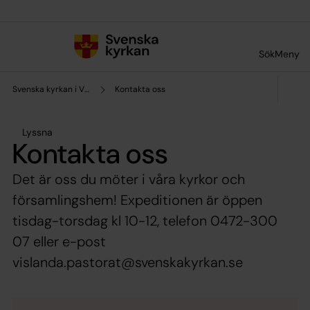
Till innehållet
Till undermeny
Sök
Meny
Svenska kyrkan i Vislanda och Blädinge
Kontakta oss
Lyssna
Kontakta oss
Det är oss du möter i våra kyrkor och
församlingshem! Expeditionen är öppen
tisdag-torsdag kl 10-12, telefon 0472-300
07 eller e-post
vislanda.pastorat@svenskakyrkan.se