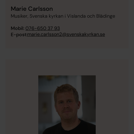
Marie Carlsson
Musiker, Svenska kyrkan i Vislanda och Blädinge
Mobil:
076-650 37 93
marie.carlsson2@svenskakyrkan.se
E-post: