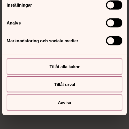
Synpunkter eller frågor på sidans
Inställningar
innehåll?
vislanda.pastorat@svenskakyrkan.se
Analys
Dela
Marknadsföring och sociala medier
Tillbaka till toppen
Tillbaka till innehållet
Tillåt alla kakor
Tillåt urval
Kontakt
Avvisa
Kalender