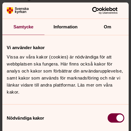
Vi ger också kollekter till Utlandskyrkans många
församlingar runt om i världen där du kan fira
gudstjänst på svenska eller få hjälp under en
Samtycke
Information
Om
utlandsresa.
Vi använder kakor
Vill du läsa mer om ACT Svenska kyrkan klicka här!
Vissa av våra kakor (cookies) är nödvändiga för att
webbplatsen ska fungera. Här finns också kakor för
analys och kakor som förbättrar din användarupplevelse,
Ideellt
samt kakor som används för marknadsföring och när vi
länkar vidare till andra plattformar. Läs mer om våra
Vi söker dig som vill ge en liten del av din tid, din
kakor.
kunskap och ditt engagemang till församlingsarbetet. Du
behövs!
Samtyckesval
Nödvändiga kakor
Senast ändrad 26 februari 2025