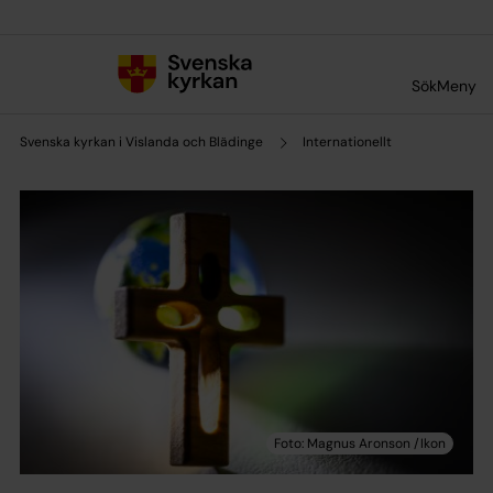
Till innehållet
Till undermeny
Sök
Meny
Svenska kyrkan i Vislanda och Blädinge
Internationellt