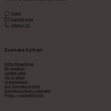
Chatt
Digitalt brev
Telefon 112
Svenska kyrkan
Hitta församling
Bli medlem
Lediga jobb
Ge en gåva
Organisation
Act Svenska kyrkan
Svenska kyrkan i utlandet
Press – nationell nivå