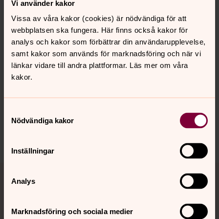
Vi använder kakor
engagemang. Men så fick hon en fråga hon inte ville säga
nej till... Klicka på bilden för att läsa hela artikeln!
Vissa av våra kakor (cookies) är nödvändiga för att
webbplatsen ska fungera. Här finns också kakor för
analys och kakor som förbättrar din användarupplevelse,
samt kakor som används för marknadsföring och när vi
Senast ändrad 20 november 2024
länkar vidare till andra plattformar. Läs mer om våra
Synpunkter eller frågor på sidans
kakor.
innehåll?
vislanda.pastorat@svenskakyrkan.se
Samtyckesval
Dela
Nödvändiga kakor
Inställningar
Tillbaka till toppen
Tillbaka till innehållet
Analys
Marknadsföring och sociala medier
Kontakt