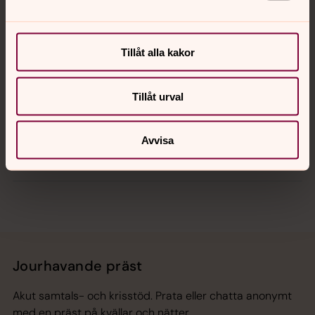
Kalender
Tillåt alla kakor
Tillåt urval
Hitta snabbt
Avvisa
Sociala kanaler
Jourhavande präst
Akut samtals- och krisstöd. Prata eller chatta anonymt
med en präst på kvällar och nätter.