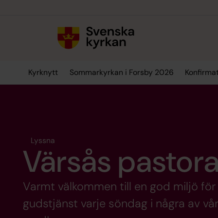
Till innehållet
Till undermeny
Kyrknytt
Sommarkyrkan i Forsby 2026
Konfirma
Lyssna
Värsås pastora
Varmt välkommen till en god miljö för 
gudstjänst varje söndag i några av vå