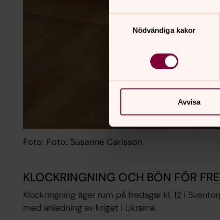
Samtyckesval
Nödvändiga kakor
Avvisa
Foto: Foto: Susanne Carlsson
KLOCKRINGNING OCH BÖN FÖR FR
Klockringning äger rum på fredagar kl. 12 i Sventor
med anledning av kriget i Ukraina.