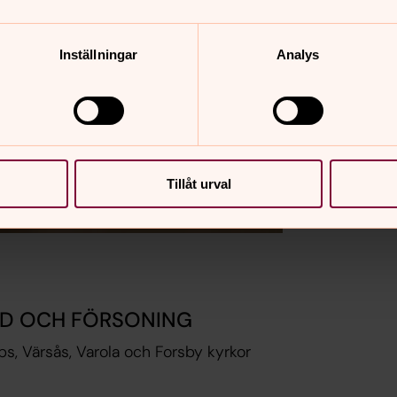
Inställningar
Analys
Tillåt urval
ED OCH FÖRSONING
ps, Värsås, Varola och Forsby kyrkor