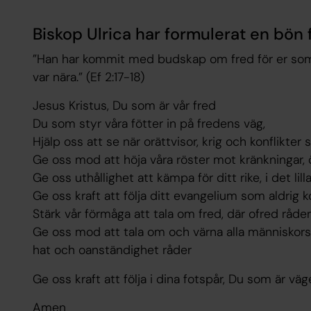
Biskop Ulrica har formulerat en bön 
”Han har kommit med budskap om fred för er som
var nära.” (Ef 2:17-18)
Jesus Kristus, Du som är vår fred
Du som styr våra fötter in på fredens väg,
Hjälp oss att se när orättvisor, krig och konflikter
Ge oss mod att höja våra röster mot kränkningar,
Ge oss uthållighet att kämpa för ditt rike, i det lill
Ge oss kraft att följa ditt evangelium som aldrig
Stärk vår förmåga att tala om fred, där ofred råder
Ge oss mod att tala om och värna alla människors l
hat och oanständighet råder
Ge oss kraft att följa i dina fotspår, Du som är vä
Amen