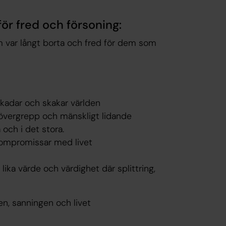
för fred och försoning:
 var långt borta och fred för dem som
 skadar och skakar världen
 övergrepp och mänskligt lidande
a och i det stora.
 kompromissar med livet
ika värde och värdighet där splittring,
gen, sanningen och livet