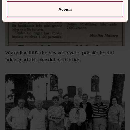
Avvisa
Vägkyrkan 1992 i Forsby var mycket populär. En rad
tidningsartiklar blev det med bilder.