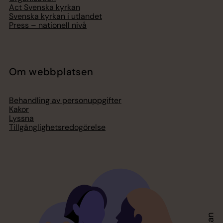
Act Svenska kyrkan
Svenska kyrkan i utlandet
Press – nationell nivå
Om webbplatsen
Behandling av personuppgifter
Kakor
Lyssna
Tillgänglighetsredogörelse