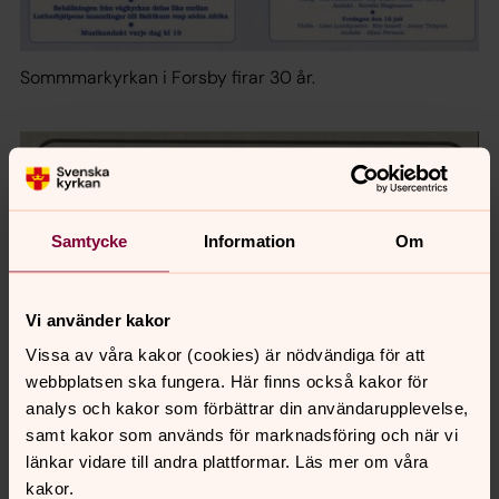
Sommmarkyrkan i Forsby firar 30 år.
Samtycke
Information
Om
Vi använder kakor
Vissa av våra kakor (cookies) är nödvändiga för att
webbplatsen ska fungera. Här finns också kakor för
analys och kakor som förbättrar din användarupplevelse,
samt kakor som används för marknadsföring och när vi
länkar vidare till andra plattformar. Läs mer om våra
Under tio dagar besöktes Forsby med andakter av cirka
kakor.