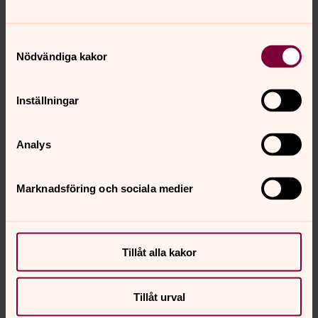
1100 personer. Rekordet för en andakt var 175 personer
(får det plats så många egentligen?)
Samtyckesval
Nödvändiga kakor
Inställningar
Analys
Marknadsföring och sociala medier
Tillåt alla kakor
Tillåt urval