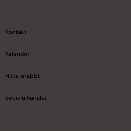
Tillbaka till toppen
Tillbaka till innehållet
Kontakt
Kalender
Hitta snabbt
Sociala kanaler