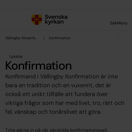
Till innehållet
Till undermeny
Sök
Meny
Vällingby församling
Konfirmation
Lyssna
Konfirmation
Konfirmand i Vällingby Konfirmation är inte
bara en tradition och en vuxenrit, det är
också ett unikt tillfälle att fundera över
viktiga frågor som har med livet, tro, rätt och
fel, vänskap och tonårslivet att göra.
Titta gärna in på vår särskilda konfirmationssajt,