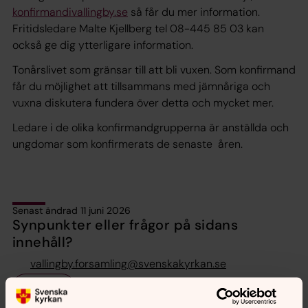
konfirmandivallingby.se
så får du mer information.
Fritidsledare Malte Kjellberg tel 08-445 85 03 kan
också ge dig ytterligare information.
Tonårslivet som gränsar till att bli vuxen. Som konfirmand
får du möjlighet att tillsammans med jämnåriga och
vuxna diskutera fundera över detta och mycket mer.
Ledare i de olika konfirmandgrupperna är anställda och
ungdomar som konfirmerats de senaste åren.
Senast ändrad 11 juni 2026
Synpunkter eller frågor på sidans
innehåll?
vallingby.forsamling@svenskakyrkan.se
Dela