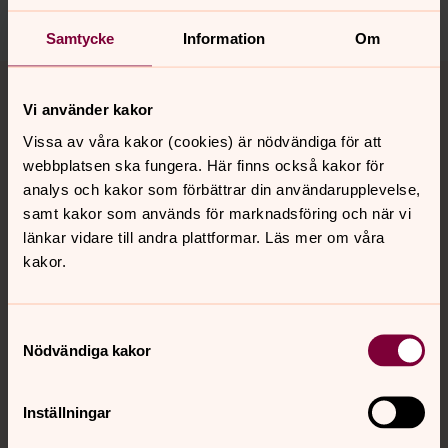
Samtycke
Information
Om
Tillbaka till toppen
Tillbaka till innehållet
Vi använder kakor
Vissa av våra kakor (cookies) är nödvändiga för att
webbplatsen ska fungera. Här finns också kakor för
Kontakt
analys och kakor som förbättrar din användarupplevelse,
samt kakor som används för marknadsföring och när vi
länkar vidare till andra plattformar. Läs mer om våra
Kalender
kakor.
Hitta snabbt
Samtyckesval
Nödvändiga kakor
Sociala kanaler
Inställningar