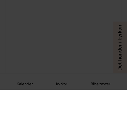
Kalender
Kyrkor
Bibeltexter