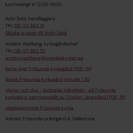
lunchstängt kl 12.00-13.00
Aylin Seid, handläggare
Tfn:
08-511 862 31
Skicka e-post till Aylin Seid
Anders Vestberg, kyrkogårdschef
Tfn:
08-511 862 32
anders.vestberg@svenskakyrkan.se
Karta över Frösunda kyrkogård (PDF-fil)
Besök Frösunda kyrkogård virtuellt i 3D
Växter och djur - biologisk mångfald - på Frösunda
kyrkogård, sammanställt av Cristian Jaramillod (PDF-fil)
Vägbeskrivning Frösunda kyrka
Adress: Frösunda prästgård 4, Vallentuna