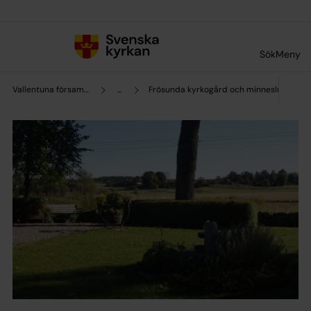
Till innehållet
Till undermeny
Sök
Meny
Vallentuna församling
...
Frösunda kyrkogård och minneslund