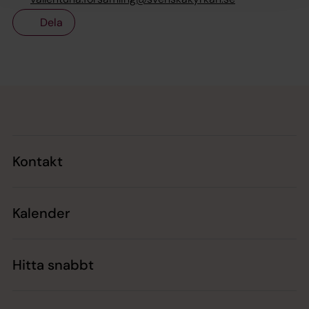
Dela
Tillbaka till toppen
Tillbaka till innehållet
Kontakt
Kalender
Hitta snabbt