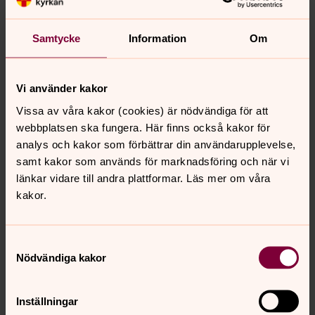
detta. Om du t ex besöker kyrkogården i Markim kan du
se bl a mandelblom, gräslök, rödfibbla, penningblad, olika
fetbladsväxter, bockrot, och höstvädd. I och med att
Samtycke
Information
Om
växterna tillåts gå i blom får det till följd att fler
pollinerande insekter söker sig till beståndet. Se där –
bidrag till biologisk mångfald!
Vi använder kakor
Kyrkogårdarna är vårt gemensamma kulturarv. Genom
Vissa av våra kakor (cookies) är nödvändiga för att
att försöka sköta en del av kyrkogårdarna enligt tidigare
webbplatsen ska fungera. Här finns också kakor för
generationers bruk blir det också ett ”grönt” kulturarv
analys och kakor som förbättrar din användarupplevelse,
på kyrkogården.
samt kakor som används för marknadsföring och när vi
länkar vidare till andra plattformar. Läs mer om våra
Mia Andersson, kyrkogårdsarbetare
kakor.
och kyrkvaktmästare
Mer information:
Samtyckesval
Kyrkogårdsförvaltningen.
Nödvändiga kakor
Tfn:
08-511 862 31
Tfn:
08-511 862 32
Inställningar
Besöksadress: