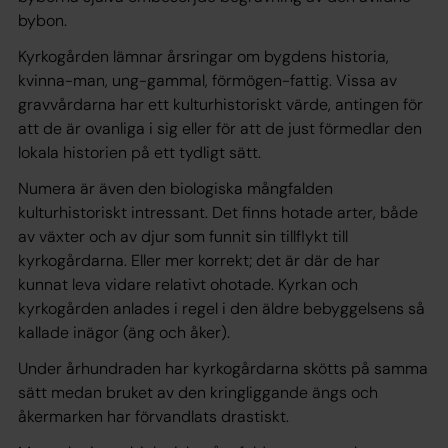
bybon.
Kyrkogården lämnar årsringar om bygdens historia,
kvinna-man, ung-gammal, förmögen-fattig. Vissa av
gravvårdarna har ett kulturhistoriskt värde, antingen för
att de är ovanliga i sig eller för att de just förmedlar den
lokala historien på ett tydligt sätt.
Numera är även den biologiska mångfalden
kulturhistoriskt intressant. Det finns hotade arter, både
av växter och av djur som funnit sin tillflykt till
kyrkogårdarna. Eller mer korrekt; det är där de har
kunnat leva vidare relativt ohotade. Kyrkan och
kyrkogården anlades i regel i den äldre bebyggelsens så
kallade inägor (äng och åker).
Under århundraden har kyrkogårdarna skötts på samma
sätt medan bruket av den kringliggande ängs och
åkermarken har förvandlats drastiskt.