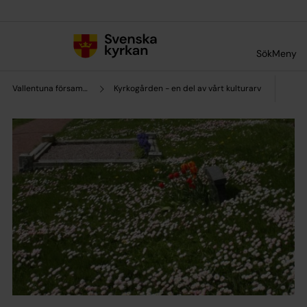
Till innehållet
Till undermeny
Sök
Meny
Vallentuna församling
Kyrkogården - en del av vårt kulturarv