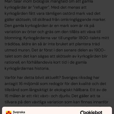
Man talar inom biologisk mångfald om att gamla
kyrkogårdar är ”refuger”. Med det menas att
kyrkogården fått vara tämligen ostörd mark vad det
gäller skötseln, till skillnad från omkringliggande marker.
Den gamla kyrkogården är en mark som är rik på
variation av örter och gräs om den tillåts att växa till
blomning. Kyrkogårdarna var till ungefär 1800-talets mitt
trädlösa, äldre än så är inte bruket att plantera träd
utmed muren. Det är först i den senare delen av 1900-
talet som det kan sägas att skötseln av kyrkogården blir
rationell, en förhållandevis kort tid i de gamla
kyrkogårdarnas historia.
Varför har detta blivit aktuellt? Sveriges riksdag har
antagit 16 miljömål som redogör för den kvalité och det
tillstånd som långsiktigt är ekologiskt hållbara. Ett av de
16 målen är ett rikt växt- och djurliv. Det gäller att ta
tillvara på den växtliga variation som kan finnas innanför
murarna! I Vallentuna församling har vi tagit fasta på