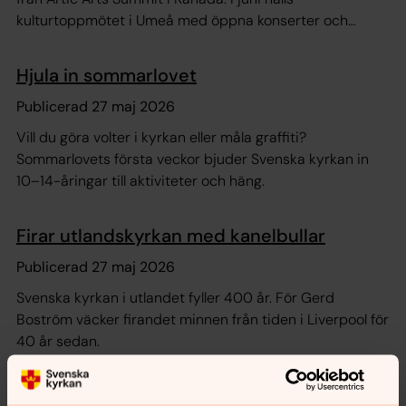
kulturtoppmötet i Umeå med öppna konserter och
utställningar för alla.
Hjula in sommarlovet
Publicerad 27 maj 2026
Vill du göra volter i kyrkan eller måla graffiti?
Sommarlovets första veckor bjuder Svenska kyrkan in
10–14-åringar till aktiviteter och häng.
Firar utlandskyrkan med kanelbullar
Publicerad 27 maj 2026
Svenska kyrkan i utlandet fyller 400 år. För Gerd
Boström väcker firandet minnen från tiden i Liverpool för
40 år sedan.
Daniel är generös med samtal och sötsaker