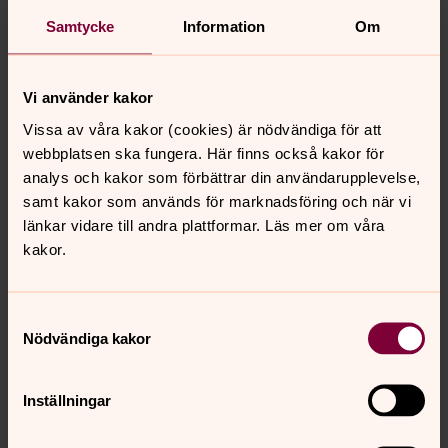
Publicerad 27 maj 2026
Samtycke
Information
Om
Efter en karriär inom kockvärlden sadlade Daniel
Norqvist om till diakon. Genom dejtingprogrammet ”Tro,
Vi använder kakor
hopp och kärlek” träffade han Jennifer och nu firar de tio
år tillsammans.
Vissa av våra kakor (cookies) är nödvändiga för att
webbplatsen ska fungera. Här finns också kakor för
Visa fler
analys och kakor som förbättrar din användarupplevelse,
samt kakor som används för marknadsföring och när vi
länkar vidare till andra plattformar. Läs mer om våra
Bläddra i tidningen via webbtjänsten Issuu, som du
kakor.
hittar via denna länk.
Samtyckesval
Mer om tidningen Spira
Nödvändiga kakor
Tidningen Spira
Inställningar
Sommarens Spira kommer ut 6-7 juni. Spira är en tidning
om livsfrågor och tro, som delas ut gratis till alla hushåll