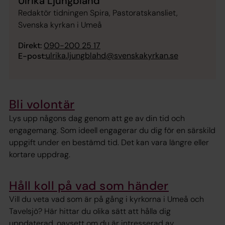
Ulrika Ljungblahd
Redaktör tidningen Spira, Pastoratskansliet,
Svenska kyrkan i Umeå
Direkt:
090-200 25 17
ulrika.ljungblahd@svenskakyrkan.se
E-post:
Bli volontär
Lys upp någons dag genom att ge av din tid och
engagemang. Som ideell engagerar du dig för en särskild
uppgift under en bestämd tid. Det kan vara längre eller
kortare uppdrag.
Håll koll på vad som händer
Vill du veta vad som är på gång i kyrkorna i Umeå och
Tavelsjö? Här hittar du olika sätt att hålla dig
uppdaterad, oavsett om du är intresserad av