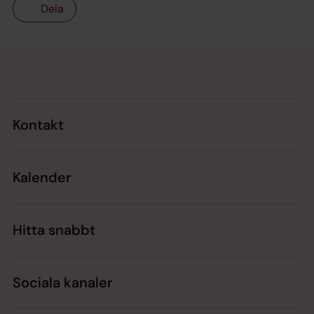
Dela
Tillbaka till toppen
Tillbaka till innehållet
Kontakt
Kalender
Hitta snabbt
Sociala kanaler