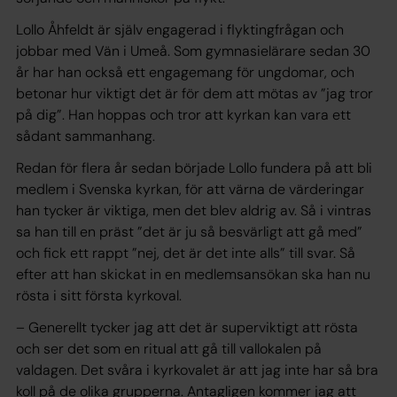
Lollo Åhfeldt är själv engagerad i flyktingfrågan och
jobbar med Vän i Umeå. Som gymnasielärare sedan 30
år har han också ett engagemang för ungdomar, och
betonar hur viktigt det är för dem att mötas av ”jag tror
på dig”. Han hoppas och tror att kyrkan kan vara ett
sådant sammanhang.
Redan för flera år sedan började Lollo fundera på att bli
medlem i Svenska kyrkan, för att värna de värderingar
han tycker är viktiga, men det blev aldrig av. Så i vintras
sa han till en präst ”det är ju så besvärligt att gå med”
och fick ett rappt ”nej, det är det inte alls” till svar. Så
efter att han skickat in en medlemsansökan ska han nu
rösta i sitt första kyrkoval.
– Generellt tycker jag att det är superviktigt att rösta
och ser det som en ritual att gå till vallokalen på
valdagen. Det svåra i kyrkovalet är att jag inte har så bra
koll på de olika grupperna. Antagligen kommer jag att