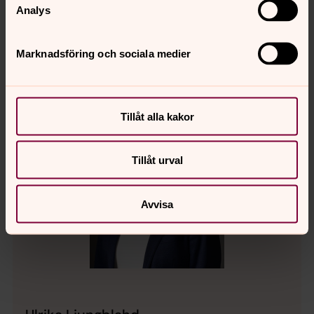
Analys
inom Svenska kyrkan i Umeås församlingar fyra gånger
per år. Tidningen finns också i din närmaste kyrka.
Marknadsföring och sociala medier
Tillåt alla kakor
Tillåt urval
Avvisa