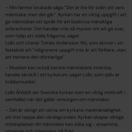
– Min farmor brukade säga ”Det är lite för svårt att vara
människa, men det går”. Kyrkan har en viktig uppgift i att
ge människan ett språk för att beskriva mänskliga
erfarenheter. Det handlar inte så mycket om att ge svar,
som hjälp att ställa frågorna, säger
Lollo och citerar Tomas Andersson Wij, som skriver i sin
fastebok att ”religionens uppgift inte är att förklara, utan
att hantera det oförklarliga”.
– Musiken kan också beröra människans innersta,
kanske särskilt i ett kyrkorum, säger Lollo, som själv är
hobbymusiker.
Lollo Åhfeldt ser Svenska kyrkan som en viktig motkraft i
samhället när det gäller omsorgen om människor.
– Det är viktigt att värna om kyrkans medmänsklighet,
att inte tappa den värdegrunden. Kyrkan skapar viktiga
mötesplatser dit människor kan söka sig - ensamma,
sörjande och människor på flykt.