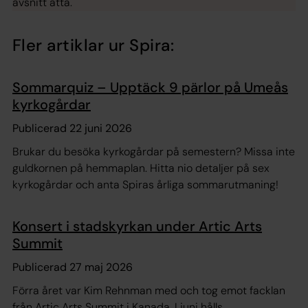
avsnitt åtta.
Fler artiklar ur Spira:
Sommarquiz – Upptäck 9 pärlor på Umeås
kyrkogårdar
Publicerad 22 juni 2026
Brukar du besöka kyrkogårdar på semestern? Missa inte
guldkornen på hemmaplan. Hitta nio detaljer på sex
kyrkogårdar och anta Spiras årliga sommarutmaning!
Konsert i stadskyrkan under Artic Arts
Summit
Publicerad 27 maj 2026
Förra året var Kim Rehnman med och tog emot facklan
från Artic Arts Summit i Kanada. I juni hålls