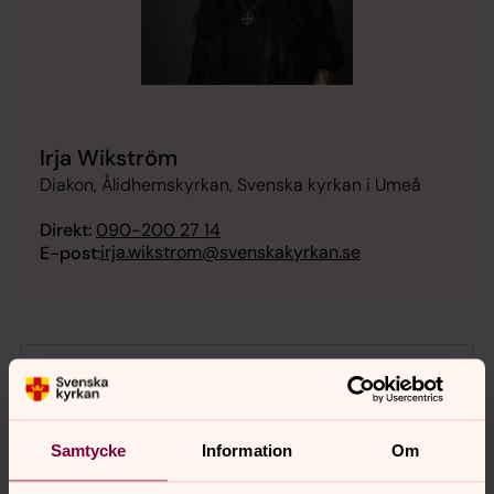
Irja Wikström
Diakon, Ålidhemskyrkan, Svenska kyrkan i Umeå
Direkt:
090-200 27 14
irja.wikstrom@svenskakyrkan.se
E-post:
Samtycke
Information
Om