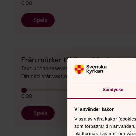
0:00
Spela
Från mörker till ljus - Monica Lun
Text: Johannesevangeliet 8:2. Musik: Jesus, Gu
Din nåd står vakt omkring mitt hus – Anders 
Samtycke
0:00
Vi använder kakor
Spela
Vissa av våra kakor (cookies
som förbättrar din användaru
plattformar. Läs mer om våra