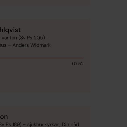
hlqvist
in väntan (Sv Ps 205) –
t hus – Anders Widmark
07:52
son
(Sv Ps 189) – sjukhuskyrkan, Din nåd