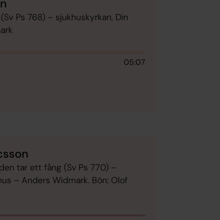
en
g (Sv Ps 768) – sjukhuskyrkan, Din
mark
05:07
csson
en tar ett fång (Sv Ps 770) –
 hus – Anders Widmark. Bön: Olof