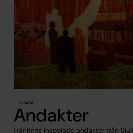
Lyssna
Andakter
Här finns inspelade andakter från Sj