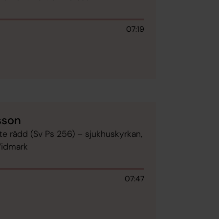
07:19
sson
nte rädd (Sv Ps 256) – sjukhuskyrkan,
Widmark
07:47