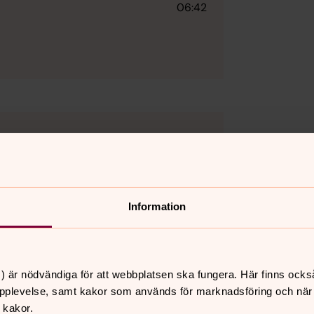
06:42
dgren
ds Son (Sv Ps 781) – sjukhuskyrkan,
Widmark
Information
06:46
) är nödvändiga för att webbplatsen ska fungera. Här finns ocks
pplevelse, samt kakor som används för marknadsföring och när vi
 kakor.