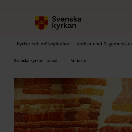
Till innehållet
Till undermeny
Kyrkor och mötesplatser
Verksamhet & gemenska
Svenska kyrkan i Umeå
Andakter