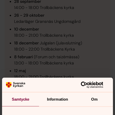
28 september
14:00 - 18:00 Trollbäckens kyrka
26 - 29 oktober
Ledarläger Gransnäs Ungdomsgård
10 december
18:00 - 21:00 Trollbäckens kyrka
18 december
Julgalan (julavslutning)
18:00 - 22:00 Trollbäckens Kyrka
8 februari
(Forum och taizémässa)
13:00 - 18:00 Trollbäckens kyrka
12 maj
18:00 - 21:00 Trollbäckens kyrka
Samtycke
Information
Om