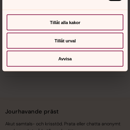
Kontakt
Kalender
Tillåt alla kakor
Tillåt urval
Hitta snabbt
Avvisa
Sociala kanaler
Jourhavande präst
Akut samtals- och krisstöd. Prata eller chatta anonymt