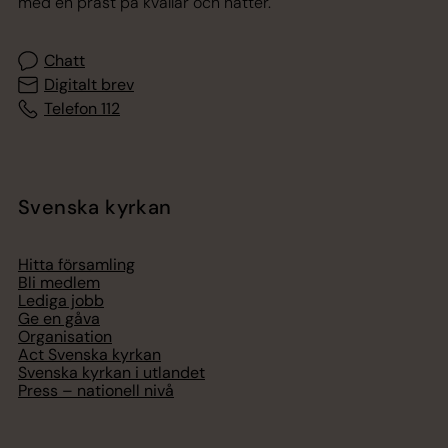
med en präst på kvällar och nätter.
Chatt
Digitalt brev
Telefon 112
Svenska kyrkan
Hitta församling
Bli medlem
Lediga jobb
Ge en gåva
Organisation
Act Svenska kyrkan
Svenska kyrkan i utlandet
Press – nationell nivå