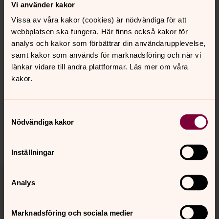
Vi använder kakor
Vissa av våra kakor (cookies) är nödvändiga för att
webbplatsen ska fungera. Här finns också kakor för
analys och kakor som förbättrar din användarupplevelse,
samt kakor som används för marknadsföring och när vi
Senast ändrad 3 mars 2026
länkar vidare till andra plattformar. Läs mer om våra
Synpunkter eller frågor på sidans
kakor.
innehåll?
tyreso.forsamling@svenskakyrkan.se
Samtyckesval
Dela
Nödvändiga kakor
Inställningar
Tillbaka till toppen
Tillbaka till innehållet
Analys
Marknadsföring och sociala medier