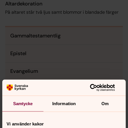
Altardekoration
På altaret står två ljus samt blommor i blandade färger
Gammaltestamentlig
Epistel
Evangelium
Psaltarpsalm
Samtycke
Information
Om
Kyrkoårets bibeltexter
Texter ur Bibel 2000 ©Svenska Bibelsällskapet
Vi använder kakor