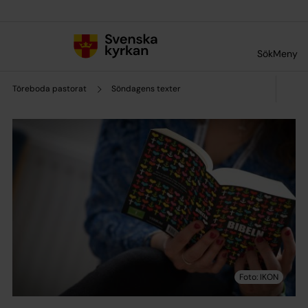
Till innehållet
Till undermeny
Sök
Meny
Töreboda pastorat
Söndagens texter