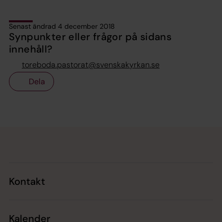
Senast ändrad 4 december 2018
Synpunkter eller frågor på sidans
innehåll?
toreboda.pastorat@svenskakyrkan.se
Dela
Tillbaka till toppen
Tillbaka till innehållet
Kontakt
Kalender