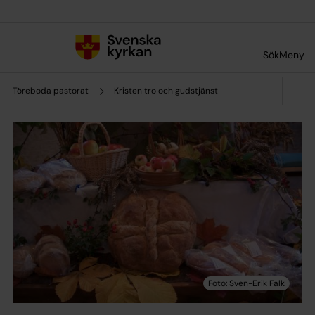
Till innehållet
Till undermeny
Sök
Meny
Töreboda pastorat
Kristen tro och gudstjänst