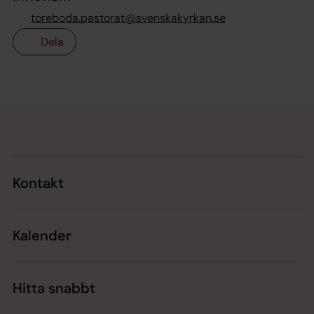
toreboda.pastorat@svenskakyrkan.se
Dela
Tillbaka till toppen
Tillbaka till innehållet
Kontakt
Kalender
Hitta snabbt