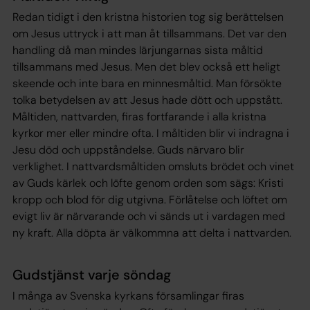
Redan tidigt i den kristna historien tog sig berättelsen
om Jesus uttryck i att man åt tillsammans. Det var den
handling då man mindes lärjungarnas sista måltid
tillsammans med Jesus. Men det blev också ett heligt
skeende och inte bara en minnesmåltid. Man försökte
tolka betydelsen av att Jesus hade dött och uppstått.
Måltiden, nattvarden, firas fortfarande i alla kristna
kyrkor mer eller mindre ofta. I måltiden blir vi indragna i
Jesu död och uppståndelse. Guds närvaro blir
verklighet. I nattvardsmåltiden omsluts brödet och vinet
av Guds kärlek och löfte genom orden som sägs: Kristi
kropp och blod för dig utgivna. Förlåtelse och löftet om
evigt liv är närvarande och vi sänds ut i vardagen med
ny kraft. Alla döpta är välkommna att delta i nattvarden.
Gudstjänst varje söndag
I många av Svenska kyrkans församlingar firas