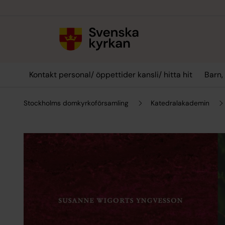
Till innehållet
Till undermeny
Kontakt personal/ öppettider kansli/ hitta hit
Barn,
Stockholms domkyrkoförsamling
Katedralakademin