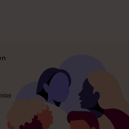
en
relse