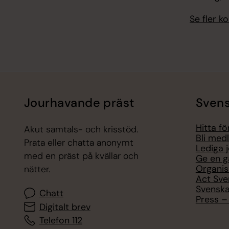
Se fler 
Jourhavande präst
Svens
Hitta f
Akut samtals- och krisstöd.
Bli med
Prata eller chatta anonymt
Lediga 
med en präst på kvällar och
Ge en g
Organis
nätter.
Act Sve
Svenska
Chatt
Press – 
Digitalt brev
Telefon 112