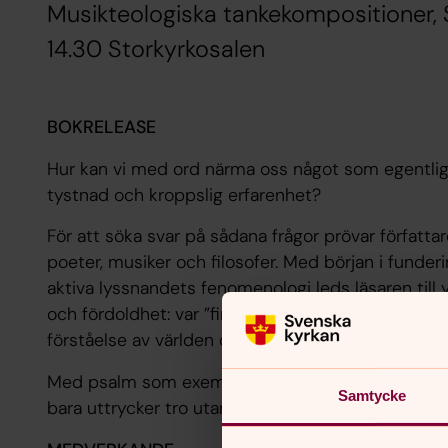
Musikteologiska tankekompositioner, S
14.30 Storkyrkosalen
BOKRELEASE
Hur kan vi med ord närma oss något som egentligen
tystnad och kroppslig erfarenhet?
För att söka svar på sådana frågor prövar författ
poeter, musiker och filosofer. Med början i funde
aktiva lyssnandets fenomenologi leds läsaren till 
och fördoldhet: var ”finns” musiken när ingen lys
förståelse av världen och Gud?
Med psalm som exempel diskuteras också sång som
Samtycke
bara uttrycker tro utan även formar liv, etik och 