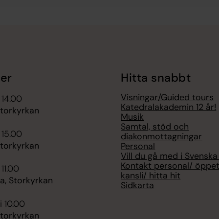
er
Hitta snabbt
Visningar/Guided tours
 14.00
Katedralakademin 12 år!
Storkyrkan
Musik
Samtal, stöd och
 15.00
diakonmottagningar
Storkyrkan
Personal
Vill du gå med i Svenska
Kontakt personal/ öppet
 11.00
kansli/ hitta hit
, Storkyrkan
Sidkarta
i 10.00
Storkyrkan