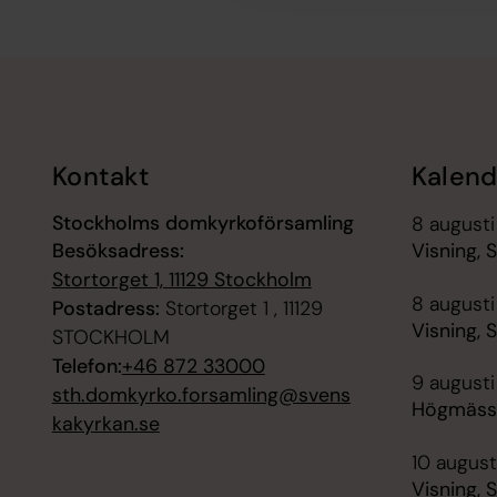
Tillbaka till toppen
Tillbaka till innehållet
Kontakt
Kalend
Stockholms domkyrkoförsamling
8 augusti
Besöksadress:
Visning, 
Stortorget 1, 11129 Stockholm
8 augusti
Postadress:
Stortorget 1 , 11129
Visning, 
STOCKHOLM
Telefon:
+46 872 33000
9 augusti
sth.domkyrko.forsamling@svens
Högmässa
kakyrkan.se
10 august
Visning, 