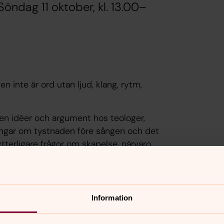
öndag 11 oktober, kl. 13.00–
 inte är ord utan ljud, klang, rytm,
aren idéer och argument hos teologer,
ringar om tystnaden före sången och det
ytterligare frågor om skapelse, närvaro
snar – och vad gör den med vår
 dialogisk praktik, där sången inte
Information
gemenskap.