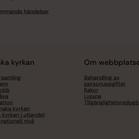
kommande händelser
ka kyrkan
Om webbplats
örsamling
Behandling av
lem
personuppgifter
jobb
Kakor
åva
Lyssna
ation
Tillgänglighetsredogö
nska kyrkan
 kyrkan i utlandet
nationell nivå