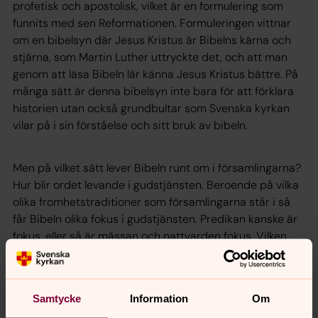
profetisk och apostolisk, vilket är en formulering som
funnits med sen Reformationen. Formuleringen vittnar
om en bibelsyn där Jesus Kristus är Bibelns kärna och
stjärna, som Martin Luther uttryckte det, och att man
genom att läsa Bibeln lär känna Jesus Kristus bättre. På
många sätt är denna bibelsyn inte bara för att förklara
historien utan också grundbultar som Svenska kyrkan
vilar på i sin förståelse och sitt bruk av bibeln.
Men på vilket sätt lever Bibeln runt om i församlingarna?
Hur blir ordet levande i gudstjänsten. Beroende på vilka
olika fromhetstraditioner som församlingarna står i så
får Bibeln olika fokus i gudstjänsten. Predikan kanske är
fokus, eller så är mässan och nattvarden fokus. Vilken
plats för bibelordet då?
MEDVERKANDE
Karin Tillberg, TD, teologisk sekreterare för Svenska
Samtycke
Information
Om
kyrkans gudstjänstböcker