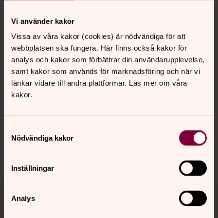
Söndag 15 november
Vi använder kakor
Kl. 13.00–14.30
Vissa av våra kakor (cookies) är nödvändiga för att
Storkyrkosalen
webbplatsen ska fungera. Här finns också kakor för
analys och kakor som förbättrar din användarupplevelse,
samt kakor som används för marknadsföring och när vi
länkar vidare till andra plattformar. Läs mer om våra
Senast ändrad 22 juni 2026
Synpunkter eller frågor på sidans
kakor.
innehåll?
sth.domkyrko.forsamling@svenskakyrkan.se
Samtyckesval
Dela
Nödvändiga kakor
Inställningar
Tillbaka till toppen
Tillbaka till innehållet
Analys