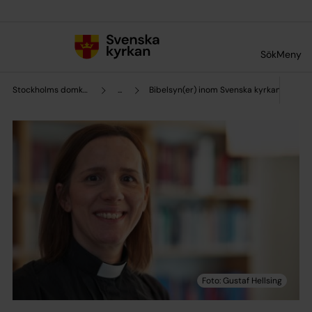
Till innehållet
Till undermeny
Sök
Meny
Stockholms domkyrkoförsamling
...
Bibelsyn(er) inom Svenska kyrkan