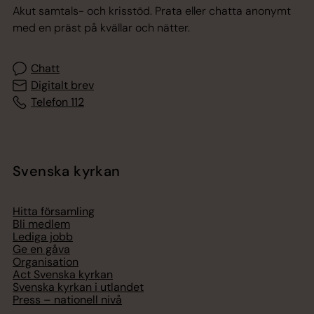
Akut samtals- och krisstöd. Prata eller chatta anonymt
med en präst på kvällar och nätter.
Chatt
Digitalt brev
Telefon 112
Svenska kyrkan
Hitta församling
Bli medlem
Lediga jobb
Ge en gåva
Organisation
Act Svenska kyrkan
Svenska kyrkan i utlandet
Press – nationell nivå