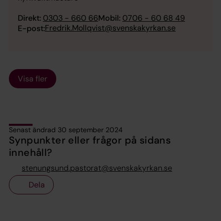
Direkt:
0303 - 660 66
Mobil:
0706 - 60 68 49
Fredrik.Mollqvist@svenskakyrkan.se
E-post:
Visa fler
Senast ändrad 30 september 2024
Synpunkter eller frågor på sidans
innehåll?
stenungsund.pastorat@svenskakyrkan.se
Dela