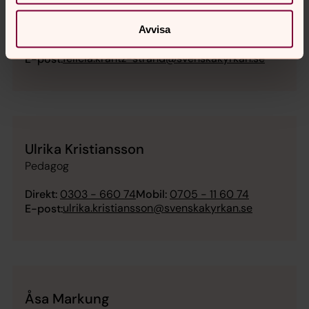
IT-strateg
Avvisa
Direkt:
0303 - 660 19
Mobil:
0703 - 46 60 19
felicia.krantz-strand@svenskakyrkan.se
E-post:
Ulrika Kristiansson
Pedagog
Direkt:
0303 - 660 74
Mobil:
0705 - 11 60 74
ulrika.kristiansson@svenskakyrkan.se
E-post:
Åsa Markung