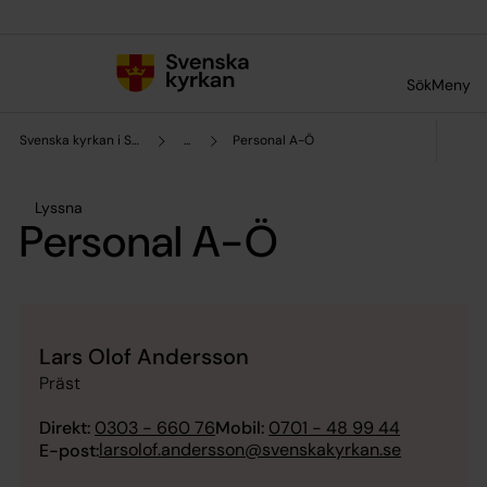
Till innehållet
Till undermeny
Sök
Meny
Svenska kyrkan i Stenungsund
...
Personal A-Ö
Lyssna
Personal A-Ö
Lars Olof Andersson
Präst
Direkt:
0303 - 660 76
Mobil:
0701 - 48 99 44
larsolof.andersson@svenskakyrkan.se
E-post: