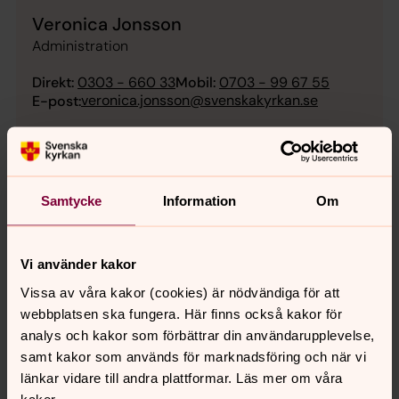
Veronica Jonsson
Administration
Direkt:
0303 - 660 33
Mobil:
0703 - 99 67 55
veronica.jonsson@svenskakyrkan.se
E-post:
Samtycke
Information
Om
Elinor Josefsson
Musiker - kantor
Vi använder kakor
Direkt:
0303 - 660 10
Mobil:
0727 - 25 97 70
Vissa av våra kakor (cookies) är nödvändiga för att
elinor.josefsson@svenskakyrkan.se
E-post:
webbplatsen ska fungera. Här finns också kakor för
analys och kakor som förbättrar din användarupplevelse,
samt kakor som används för marknadsföring och när vi
länkar vidare till andra plattformar. Läs mer om våra
kakor.