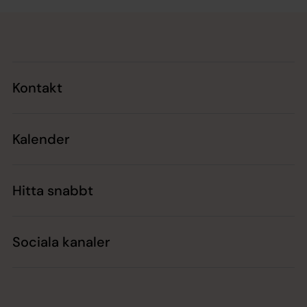
Tillbaka till toppen
Tillbaka till innehållet
Kontakt
Kalender
Hitta snabbt
Sociala kanaler