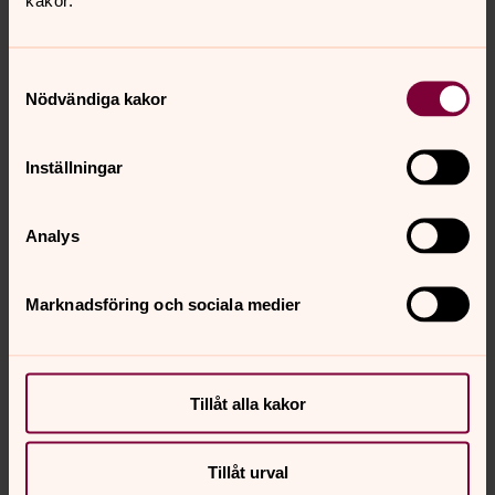
Camilla Karlsson
Präst
Samtyckesval
Direkt:
0303 - 660 12
Mobil:
0705 – 30 04 14
Nödvändiga kakor
Camilla.Karlsson3@svenskakyrkan.se
E-post:
Inställningar
Analys
Sofia Krantz
Diakon
Marknadsföring och sociala medier
Direkt:
0303 - 600 15
Mobil:
0706 - 60 15 76
sofia.krantz@svenskakyrkan.se
E-post:
Tillåt alla kakor
Tillåt urval
Felicia Krantz-Strand