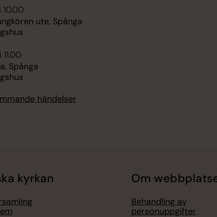
i 10.00
ungkören ute, Spånga
ngshus
 11.00
a, Spånga
ngshus
kommande händelser
ka kyrkan
Om webbplats
örsamling
Behandling av
lem
personuppgifter