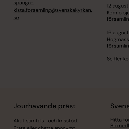
spanga-
12 august
kista.forsamling@svenskakyrkan.
Kom o sj
se
församli
16 augusti
Högmäss
församli
Se fler 
Jourhavande präst
Svens
Hitta f
Akut samtals- och krisstöd.
Bli med
Prata eller chatta anonymt