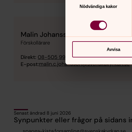
Nödvändiga kakor
Malin Johansson
Förskollärare
Avvisa
Direkt:
08-505 990 75
malin.c.johansson@svenskakyrkan.se
E-post:
Senast ändrad 8 juni 2026
Synpunkter eller frågor på sidans i
spanga-kista.forsamling@svenskakyrkan.se