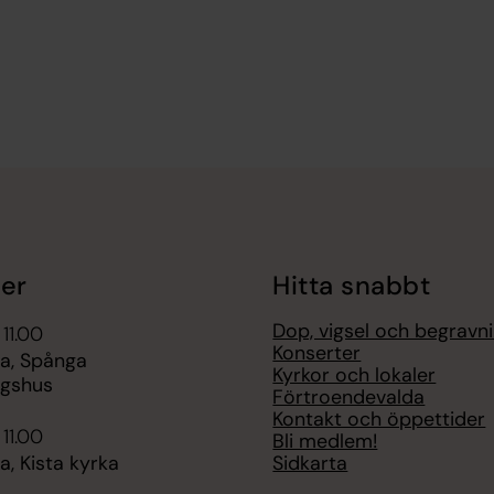
er
Hitta snabbt
Dop, vigsel och begravn
 11.00
Konserter
a, Spånga
Kyrkor och lokaler
ngshus
Förtroendevalda
Kontakt och öppettider
 11.00
Bli medlem!
Sidkarta
, Kista kyrka