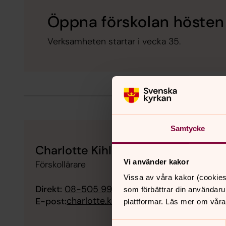
Öppna förskolan hösten
Verksamheten startar i vecka 35.
Samtycke
Charlotte Kihlberg
Vi använder kakor
Förskollärare
Vissa av våra kakor (cookies
Direkt:
08-505 991 13
som förbättrar din användaru
charlotte.kihlberg@svenskakyrkan.se
E-post:
plattformar. Läs mer om våra
Samtyckesval