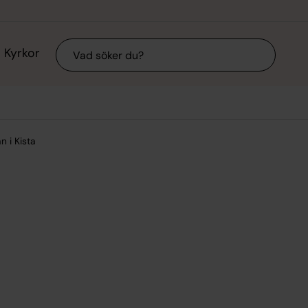
Sök
Kyrkor
 i Kista