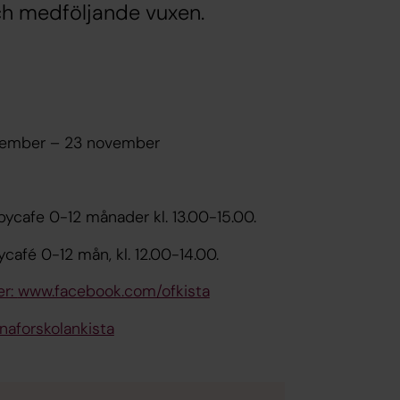
ch medföljande vuxen.
ptember – 23 november
bycafe 0-12 månader kl. 13.00-15.00.
ycafé 0-12 mån, kl. 12.00-14.00.
er:
www.facebook.com/ofkista
naforskolankista