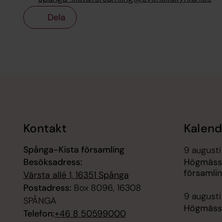
Dela
Tillbaka till toppen
Tillbaka till innehållet
Kontakt
Kalend
Spånga-Kista församling
9 augusti
Besöksadress:
Högmäss
församli
Värsta allé 1, 16351 Spånga
Postadress:
Box 8096, 16308
9 augusti
SPÅNGA
Högmässa
Telefon:
+46 8 50599000