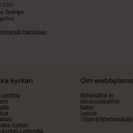
 11.00
a, Spånga
ngshus
kommande händelser
ka kyrkan
Om webbplats
örsamling
Behandling av
lem
personuppgifter
jobb
Kakor
åva
Lyssna
ation
Tillgänglighetsredogö
nska kyrkan
 kyrkan i utlandet