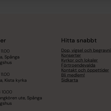
er
Hitta snabbt
Dop, vigsel och begravn
 11.00
Konserter
a, Spånga
Kyrkor och lokaler
ngshus
Förtroendevalda
Kontakt och öppettider
 11.00
Bli medlem!
Sidkarta
, Kista kyrka
i 10.00
ungkören ute, Spånga
ngshus