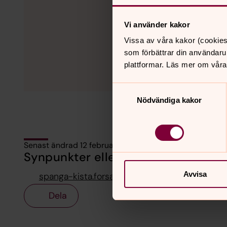
Vi använder kakor
Vissa av våra kakor (cookies
som förbättrar din användaru
plattformar. Läs mer om våra
Samtyckesval
Nödvändiga kakor
Senast ändrad 12 februari 2024
Synpunkter eller frågor på sidans i
Avvisa
spanga-kista.forsamling@svenskakyrkan.se
Dela