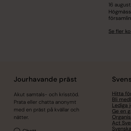
16 augusti
Högmäss
församli
Se fler 
Jourhavande präst
Svens
Hitta f
Akut samtals- och krisstöd.
Bli med
Prata eller chatta anonymt
Lediga 
med en präst på kvällar och
Ge en g
Organis
nätter.
Act Sve
Svenska