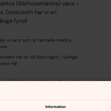
ärkta (Rättvisemärkta) varor i
s. Dessutom har vi en
ånga fynd!
jer vi varor som är Fairtrade-märkta.
mera.
sonalen när du vill köpa något. I Spånga
etar här.
et på Kista kyrka så hittar du församlingens second hand
n!
Information