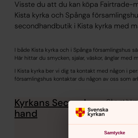
Visste du att du kan köpa Fairtrade-m
Kista kyrka och Spånga församlingshu
secondhandbutik i Kista kyrka med m
I både Kista kyrka och i Spånga församlingshus säl
Här hittar du smycken, sjalar, väskor, änglar med 
I Kista kyrka ber vi dig ta kontakt med någon i per
församlingshus kontaktar du någon av oss som arb
Kyrkans Second
Gå runt hörn
Välkommen i
hand
Samtycke