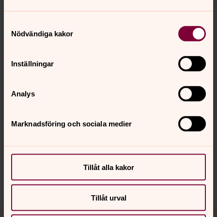
Samtyckesval
Nödvändiga kakor
FBHO - bloggen
Inställningar
Analys
Senast ändrad 7 juni 2022
Synpunkter eller frågor på sidans
Marknadsföring och sociala medier
innehåll?
spanga-kista.forsamling@svenskakyrkan.se
Dela
Tillåt alla kakor
Tillåt urval
Tillbaka till toppen
Tillbaka till innehållet