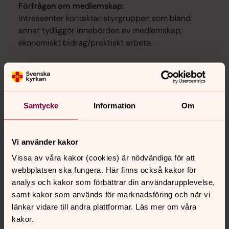
Förfrågan om medlemskap:
Intressenter kontaktar styrgruppen som bland
annat tydliggör innebörden av medlemskap;
ekonomiskt bidrag/praktiskt arbete.
Kontakt med FBHO
Samtycke
Information
Om
Samordnare:
Christina Byström,
informatör Bergsjöns församling
Vi använder kakor
christina.bystrom@svenskakyrkan.se
031-731 82 34, 0707-14 00 14
Vissa av våra kakor (cookies) är nödvändiga för att
webbplatsen ska fungera. Här finns också kakor för
Styrgruppens ordförande:
analys och kakor som förbättrar din användarupplevelse,
Henrik Törnqvist,
samt kakor som används för marknadsföring och när vi
kyrkoherde Bergsjöns församling
länkar vidare till andra plattformar. Läs mer om våra
henrik.tornqvist@svenskakyrkan.se
kakor.
031-731 82 35, 0703-66 82 35