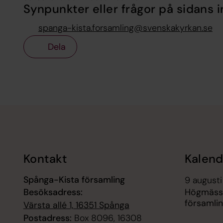
Synpunkter eller frågor på sidans i
spanga-kista.forsamling@svenskakyrkan.se
Dela
Tillbaka till toppen
Tillbaka till innehållet
Kontakt
Kalend
Spånga-Kista församling
9 augusti
Besöksadress:
Högmäss
församli
Värsta allé 1, 16351 Spånga
Postadress:
Box 8096, 16308