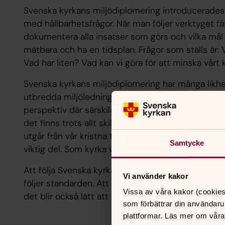
Svenska kyrkans miljödiplomering introducerades 1
med hållbarhetsfrågor. När man följer verktyget få
dokumentera alla insatser som görs och vilka mål 
mätbara och ha en tidsplan. Frågor som ställs är:
Vad har liten? Vad kan vi göra för att minska vårt
Svenska kyrkans miljödiplomering har många lik
utbredda miljöledningssystem i näringslivet. Stand
perspektiv där särskild vikt har lagts vid ekologis
det finns trots allt skillnader mellan att vara ky
utgår från vår kristna tro där den andliga/teolog
Samtycke
viktig del. Som kyrka verkar vi utifrån ett ansvar f
Att följa Svenska kyrkans miljödiplomeringssystem
Vi använder kakor
följer standarden. Att arbeta systematiskt utifrån e
Vissa av våra kakor (cookies
det blir också lätt att följa utvecklingen över tid.
som förbättrar din användaru
plattformar. Läs mer om våra