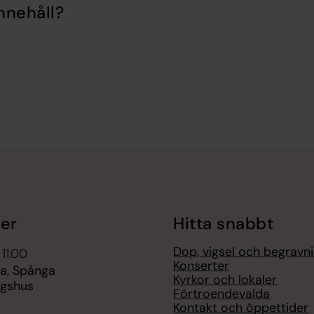
nnehåll?
er
Hitta snabbt
Dop, vigsel och begravn
 11.00
Konserter
a, Spånga
Kyrkor och lokaler
ngshus
Förtroendevalda
Kontakt och öppettider