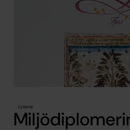
Lyssna
Miljödiplomeri