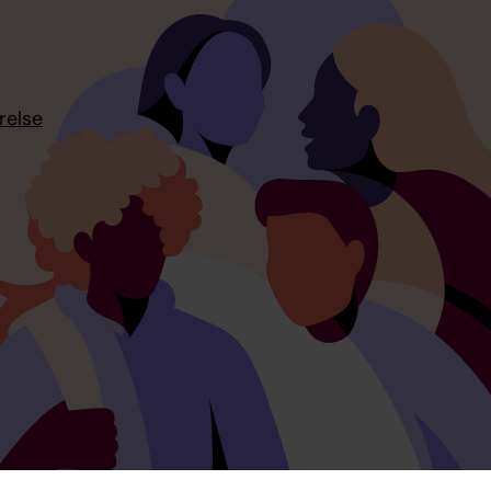
relse