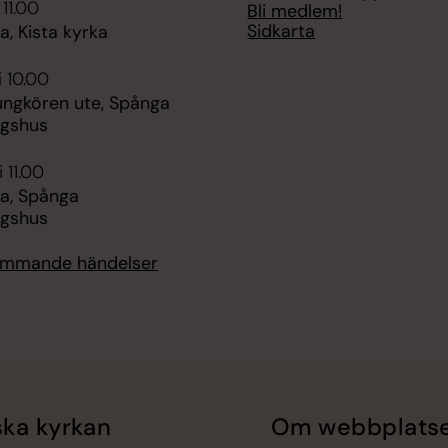
 11.00
Bli medlem!
Sidkarta
, Kista kyrka
i 10.00
ungkören ute, Spånga
ngshus
 11.00
a, Spånga
ngshus
kommande händelser
ka kyrkan
Om webbplats