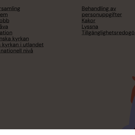
örsamling
Behandling av
lem
personuppgifter
jobb
Kakor
åva
Lyssna
ation
Tillgänglighetsredogö
nska kyrkan
 kyrkan i utlandet
nationell nivå