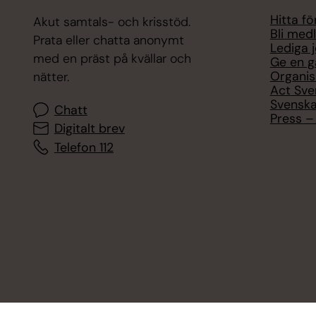
Hitta f
Akut samtals- och krisstöd.
Bli med
Prata eller chatta anonymt
Lediga 
med en präst på kvällar och
Ge en g
Organis
nätter.
Act Sve
Svenska
Chatt
Press – 
Digitalt brev
Telefon 112