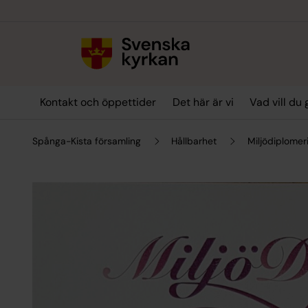
Till innehållet
Till undermeny
Kontakt och öppettider
Det här är vi
Vad vill du
Spånga-Kista församling
Hållbarhet
Miljödiplomer