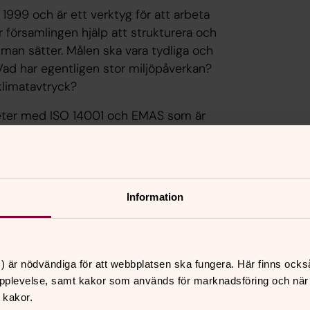
999 och är ett verktyg för att arbeta
r församlingen hjälp att strukturera och
man sätter. Målen ska vara tydliga och
 Vad har egentligen stor miljöpåverkan?
 klimatavtryck?
heter med ISO 14001 och EMAS som är
arden belyser hållbarhet ur flera
k, social och ekonomisk hållbarhet. Men
rka och företag. Svenska kyrkans system
iska dimensionen också ingår som en
Information
ör skapelsen.
 är frivilligt, men många församlingar
tt ramverk gör att arbetet blir tydligt,
) är nödvändiga för att webbplatsen ska fungera. Här finns ocks
pplevelse, samt kakor som används för marknadsföring och när vi
 kakor.