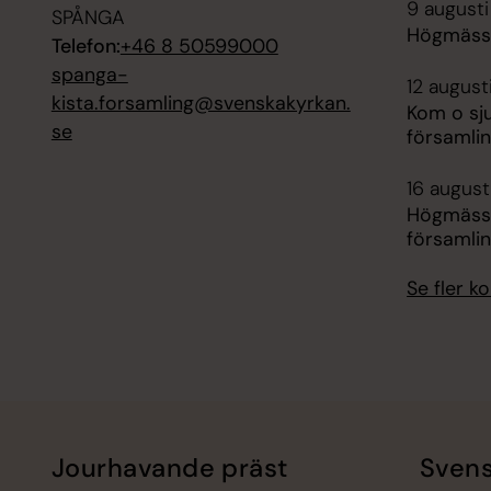
9 augusti
SPÅNGA
Högmässa
Telefon:
+46 8 50599000
spanga-
12 august
kista.forsamling@svenskakyrkan.
Kom o sj
se
församli
16 augusti
Högmäss
församli
Se fler 
Jourhavande präst
Svens